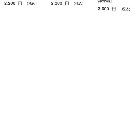
部外品］
2,200
2,200
円
円
（税込）
（税込）
3,300
円
（税込）
リップケア
サンケア
スペシャルケア
その他のスキンケア
ご利用ガイド
よくあるご質問
お問い合わせ
オンラインショッピングに関する電話でのお問い合わせ
0120-185-550
受付時間 10:00〜18:00（休業日を除く）
小田急百貨店オンラインショッピング
プライバシーポリシー
特定商取引法に基づく表示
Copyright © Odakyu Department Store Co.,Ltd. , All Rights Reserved.