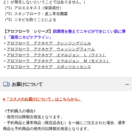
と）が発生しないということではありません。）
（*1）アロエエキス-1（保湿成分）
（*2）スキンフローラ：皮ふ常在菌叢
（*3）ニキビを防ぐことによる
【アロフローラ シリーズ】
肌環境を整えてニキビができにくい肌に導
く「薬用ニキビケアライン」
＞
アロフローラ アクネケア クレンジングジェル
＞
アロフローラ アクネケア ウォッシングフォーム
＞
アロフローラ アクネケア エマルジョン Ｌ（ライト）
＞
アロフローラ アクネケア エマルジョン Ｍ（モイスト）
＞
アロフローラ アクネケア スポッツエッセンス
お届けについて
■「コスメのお届けについて」はこちらから。
《予約購入の場合》
・発売日以降順次発送となります。
・予約商品と通常商品（限定品含む）を一緒にご注文された場合、通常
商品も予約商品の発売日以降順次発送となります。