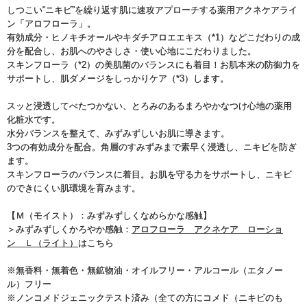
しつこい“ニキビ”を繰り返す肌に速攻アプローチする薬用アクネケアライ
ン「アロフローラ」。
有効成分・ヒノキチオールやキダチアロエエキス（*1）などこだわりの成
分を配合し、お肌へのやさしさ・使い心地にこだわりました。
スキンフローラ（*2）の美肌菌のバランスにも着目！お肌本来の防御力を
サポートし、肌ダメージをしっかりケア（*3）します。
スッと浸透してべたつかない、とろみのあるまろやかなつけ心地の薬用
化粧水です。
水分バランスを整えて、みずみずしいお肌に導きます。
3つの有効成分を配合。角層のすみずみまで素早く浸透し、ニキビを防ぎ
ます。
スキンフローラのバランスに着目。お肌を守る力をサポートし、ニキビ
のできにくい肌環境を育みます。
【Ｍ（モイスト）：みずみずしくなめらかな感触】
＞みずみずしくかろやか感触：
アロフローラ アクネケア ローショ
ン Ｌ（ライト）
はこちら
※無香料・無着色・無鉱物油・オイルフリー・アルコール（エタノー
ル）フリー
※ノンコメドジェニックテスト済み（全ての方にコメド（ニキビのも