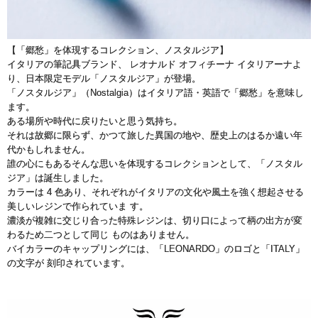
【「郷愁」を体現するコレクション、ノスタルジア】
イタリアの筆記具ブランド、 レオナルド オフィチーナ イタリアーナよ
り、日本限定モデル「ノスタルジア」が登場。
「ノスタルジア」（Nostalgia）はイタリア語・英語で「郷愁」を意味し
ます。
ある場所や時代に戻りたいと思う気持ち。
それは故郷に限らず、かつて旅した異国の地や、歴史上のはるか遠い年
代かもしれません。
誰の心にもあるそんな思いを体現するコレクションとして、「ノスタル
ジア」は誕生しました。
カラーは 4 色あり、それぞれがイタリアの文化や風土を強く想起させる
美しいレジンで作られていま す。
濃淡が複雑に交じり合った特殊レジンは、切り口によって柄の出方が変
わるため二つとして同じ ものはありません。
バイカラーのキャップリングには、「LEONARDO」のロゴと「ITALY」
の文字が 刻印されています。