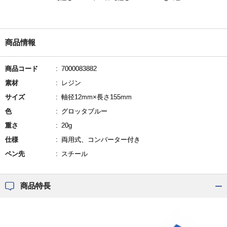
商品情報
商品コード
7000083882
素材
レジン
サイズ
軸径12mm×長さ155mm
色
グロッタブルー
重さ
20g
仕様
両用式、コンバーター付き
ペン先
スチール
商品特長