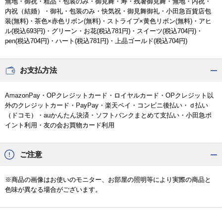
無地・御祝・粗品・包装のみ・御見舞・寿・残暑御見舞・無地・内祝・
内祝（結婚）・御礼・包装のみ・快気祝・御見舞御礼・小田急百貨店包
装(無料)・茶色×赤色リボン(無料)・ストライプ×黄色リボン(無料)・アヒ
ル(税込693円)・グリーン・お花(税込781円)・スイーツ(税込704円)・
pen(税込704円)・ハート(税込781円)・上品ゴールド(税込704円)
お支払方法
AmazonPay・OPクレジットカード・ロイヤルカード・OPクレジット以
外のクレジットカード・PayPay・楽天ペイ・コンビニ後払い・ｄ払い
（ドコモ）・auかんたん決済・ソフトバンクまとめて支払い・小田急ポ
イント利用・友の会お買物カード利用
ご注意
※商品の画像はお使いのモニター、お部屋の照明等により実際の商品と
色味が異なる場合がございます。