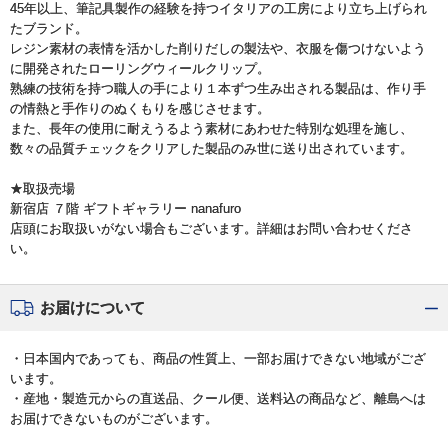
45年以上、筆記具製作の経験を持つイタリアの工房により立ち上げられ
たブランド。
レジン素材の表情を活かした削りだしの製法や、衣服を傷つけないよう
に開発されたローリングウィールクリップ。
熟練の技術を持つ職人の手により１本ずつ生み出される製品は、作り手
の情熱と手作りのぬくもりを感じさせます。
また、長年の使用に耐えうるよう素材にあわせた特別な処理を施し、
数々の品質チェックをクリアした製品のみ世に送り出されています。
★取扱売場
新宿店 ７階 ギフトギャラリー nanafuro
店頭にお取扱いがない場合もございます。詳細はお問い合わせくださ
い。
お届けについて
・日本国内であっても、商品の性質上、一部お届けできない地域がござ
います。
・産地・製造元からの直送品、クール便、送料込の商品など、離島へは
お届けできないものがございます。