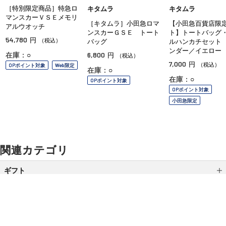
［特別限定商品］特急ロ
キタムラ
キタムラ
マンスカーＶＳＥメモリ
［キタムラ］小田急ロマ
【小田急百貨店限
アルウオッチ
ンスカーＧＳＥ トート
ト】トートバッグ
54,780
円
（税込）
バッグ
ルハンカチセット
ンダー／イエロー
6,800
在庫：○
円
（税込）
7,000
円
（税込）
OPポイント対象
Web限定
在庫：○
在庫：○
OPポイント対象
OPポイント対象
小田急限定
関連カテゴリ
ギフト
カテゴリから選ぶ
全国送料無料ギフト