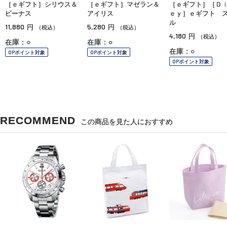
［ｅギフト］シリウス＆
［ｅギフト］マゼラン＆
［ｅギフト］［Ｄ
ビーナス
アイリス
ｅｙ］ｅギフト 
ル
11,880
5,280
円
円
（税込）
（税込）
4,180
円
（税込）
在庫：○
在庫：○
在庫：○
OPポイント対象
OPポイント対象
OPポイント対象
RECOMMEND
この商品を見た人におすすめ