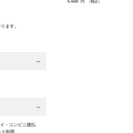
4,400
円
（税込）
なります。
ペイ・コンビニ後払
ード利用