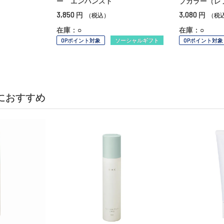
ー エンハンスト
プカラー（
3,850
3,080
円
円
（税込）
（税
在庫：○
在庫：○
OPポイント対象
ソーシャルギフト
OPポイント対象
におすすめ