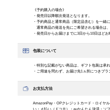
《予約購入の場合》
・発売日以降順次発送となります。
・予約商品と通常商品（限定品含む）を一緒
通常商品の発送を先にご希望される場合は、
・発売日からお届けまでに3日から10日ほど
包装について
・特別な記載がない商品は、ギフト包装は承
・ご用途を問わず、お届け先1ヵ所につきブラ
お支払方法
AmazonPay・OPクレジットカード・ロイ
い・ｄ払い（ドコモ）・auかんたん決済・ソ