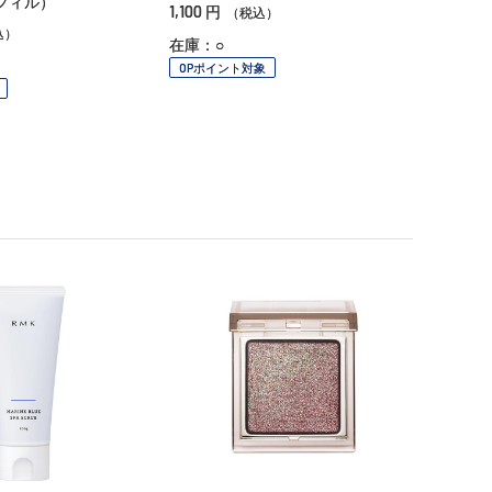
レフィル）
1,100
円
（税込）
込）
在庫：○
OPポイント対象