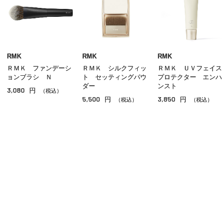
クリームファンデーション
リキッドファンデーション
パウダー
RMK
RMK
RMK
ＲＭＫ ファンデーシ
ＲＭＫ シルクフィッ
ＲＭＫ ＵＶフェイス
ＢＢ／ＣＣクリーム
ョンブラシ Ｎ
ト セッティングパウ
プロテクター エンハ
ダー
ンスト
3,080
円
コンシーラー
（税込）
5,500
3,850
円
円
（税込）
（税込）
その他ベースメイク
ご利用ガイド
よくあるご質問
お問い合わせ
オンラインショッピングに関する電話でのお問い合わせ
0120-185-550