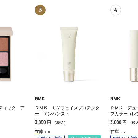
3
4
RMK
RMK
ティック ア
ＲＭＫ ＵＶフェイスプロテクタ
ＲＭＫ デュ
ー エンハンスト
プカラー（
3,850
3,080
円
円
（税込）
（税
在庫：○
在庫：○
OPポイント対象
ソーシャルギフト
OPポイント対象