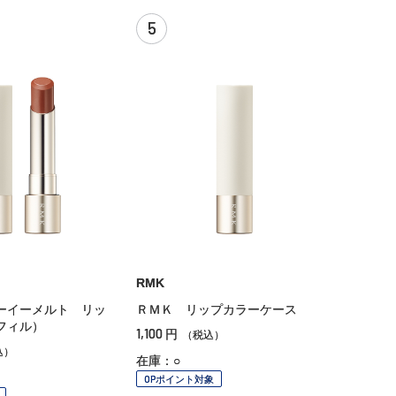
5
RMK
ーイーメルト リッ
ＲＭＫ リップカラーケース
レフィル）
1,100
円
（税込）
込）
在庫：○
OPポイント対象