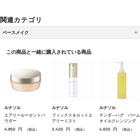
関連カテゴリ
ベースメイク
メイク下地
この商品と一緒に
購入されている商品
パウダーファンデーション
クッションファンデーション
クリームファンデーション
リキッドファンデーション
パウダー
ルナソル
ルナソル
ルナソル
エアリールーセントパ
フィックス＆セットエ
テンダ―ハグ バーム
ＢＢ／ＣＣクリーム
ウダー
アリーミスト
オイルクレンジング
4,950
2,420
4,620
円
円
円
コンシーラー
（税込）
（税込）
（税込）