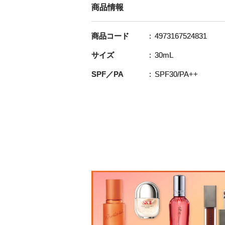
商品情報
商品コード
4973167524831
サイズ
30mL
SPF／PA
SPF30/PA++