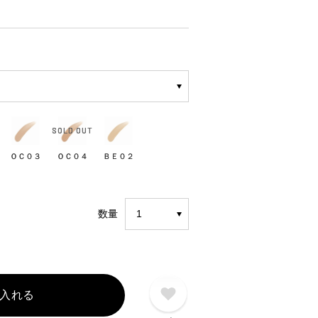
ＯＣ０３
ＯＣ０４
ＢＥ０２
数量
入れる