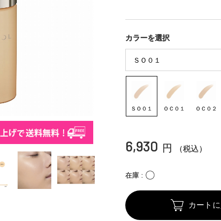
カラーを選択
ＳＯ０１
ＯＣ０１
ＯＣ０２
6,930
円
（税込）
〇
在庫
カートに