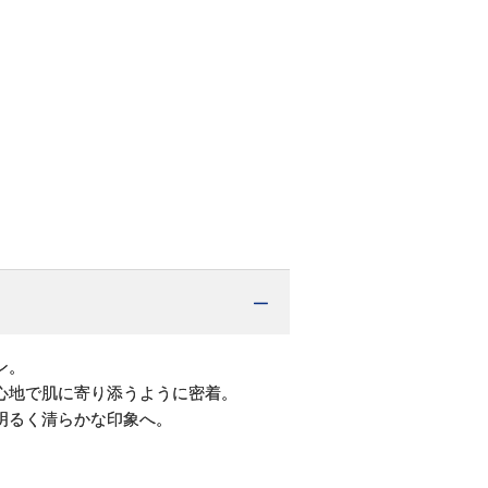
ン。
心地で肌に寄り添うように密着。
明るく清らかな印象へ。