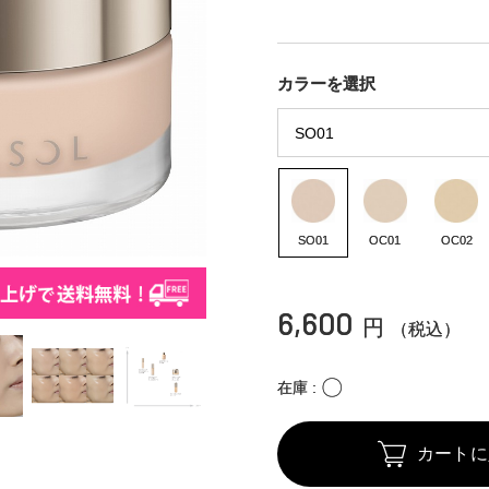
カラーを選択
SO01
OC01
OC02
6,600
円
（税込）
〇
在庫
カートに