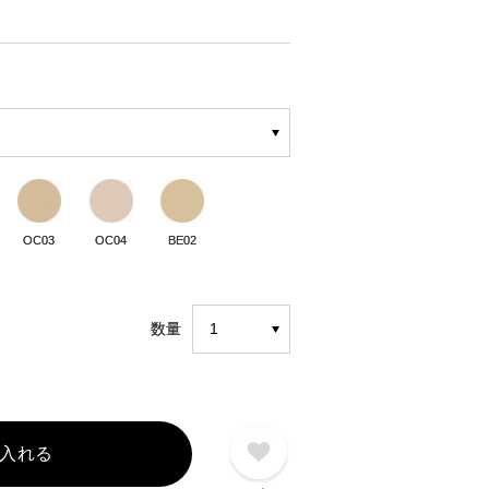
OC03
OC04
BE02
数量
入れる