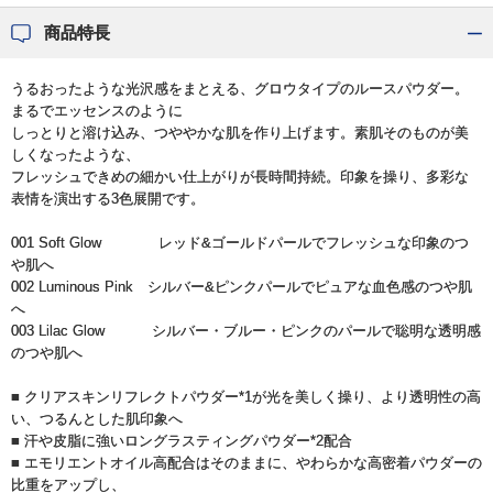
商品特長
うるおったような光沢感をまとえる、グロウタイプのルースパウダー。
まるでエッセンスのように
しっとりと溶け込み、つややかな肌を作り上げます。素肌そのものが美
しくなったような、
フレッシュできめの細かい仕上がりが長時間持続。印象を操り、多彩な
表情を演出する3色展開です。
001 Soft Glow レッド&ゴールドパールでフレッシュな印象のつ
や肌へ
002 Luminous Pink シルバー&ピンクパールでピュアな血色感のつや肌
へ
003 Lilac Glow シルバー・ブルー・ピンクのパールで聡明な透明感
のつや肌へ
■ クリアスキンリフレクトパウダー*1が光を美しく操り、より透明性の高
い、つるんとした肌印象へ
■ 汗や皮脂に強いロングラスティングパウダー*2配合
■ エモリエントオイル高配合はそのままに、やわらかな高密着パウダーの
比重をアップし、