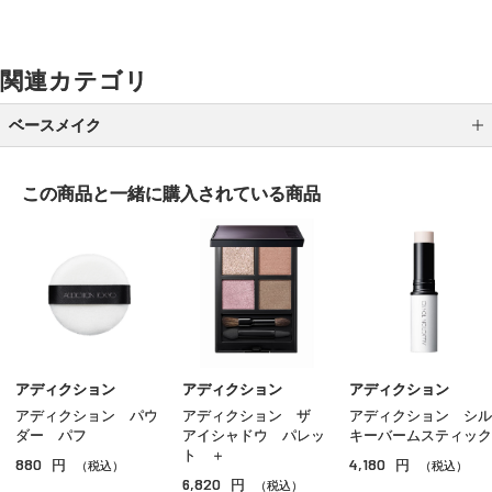
関連カテゴリ
ベースメイク
メイク下地
この商品と一緒に
購入されている商品
パウダーファンデーション
クッションファンデーション
クリームファンデーション
リキッドファンデーション
パウダー
アディクション
アディクション
アディクション
アディクション パウ
アディクション ザ
アディクション シル
ＢＢ／ＣＣクリーム
ダー パフ
アイシャドウ パレッ
キーバームスティック
ト ＋
880
4,180
円
円
コンシーラー
（税込）
（税込）
6,820
円
（税込）