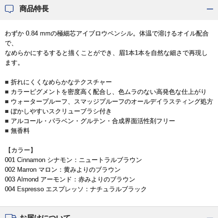
商品特長
わずか 0.84 mmの極細芯アイブロウペンシル。体温で溶けるオイル配合
で、
なめらかにするすると描くことができ、眉1本1本を自然な細さで再現し
ます。
■ 折れにくくなめらかなテクスチャー
■ カラーピグメントを密度高く配合し、色ムラのない高発色な仕上がり
■ ウォータープルーフ、スマッジプルーフのオールデイラスティング処方
■ ぼかしやすいスクリューブラシ付き
■ アルコール・パラベン・グルテン・合成界面活性剤フリー
■ 無香料
【カラー】
001 Cinnamon シナモン：ニュートラルブラウン
002 Marron マロン：黄みよりのブラウン
003 Almond アーモンド：赤みよりのブラウン
004 Espresso エスプレッソ：ナチュラルブラック
お届けについて