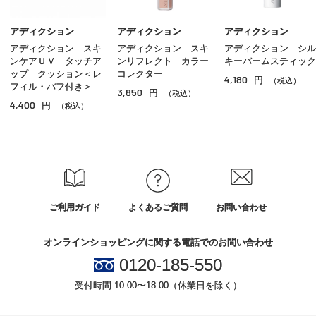
グロス
アディクション
アディクション
アディクション
アディクション スキ
アディクション スキ
アディクション シル
チーク
ンケアＵＶ タッチア
ンリフレクト カラー
キーバームスティック
ップ クッション＜レ
コレクター
4,180
円
シェーディング・ハイライト
（税込）
フィル・パフ付き＞
3,850
円
（税込）
4,400
円
（税込）
ネイル
その他のメイクアップ
ご利用ガイド
よくあるご質問
お問い合わせ
オンラインショッピングに関する電話でのお問い合わせ
0120-185-550
受付時間 10:00〜18:00（休業日を除く）