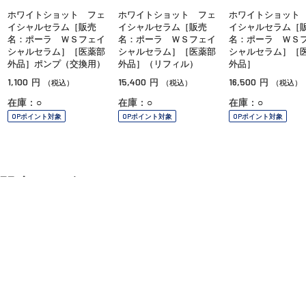
ホワイトショット フェ
ホワイトショット フェ
ホワイトショット
イシャルセラム［販売
イシャルセラム［販売
イシャルセラム［
名：ポーラ ＷＳフェイ
名：ポーラ ＷＳフェイ
名：ポーラ ＷＳ
シャルセラム］［医薬部
シャルセラム］［医薬部
シャルセラム］［
外品］ポンプ（交換用）
外品］（リフィル）
外品］
1,100
15,400
16,500
円
円
円
（税込）
（税込）
（税込）
在庫：○
在庫：○
在庫：○
OPポイント対象
OPポイント対象
OPポイント対象
関連カテゴリ
スキンケア
クレンジング
洗顔
化粧水
ご利用ガイド
よくあるご質問
お問い合わせ