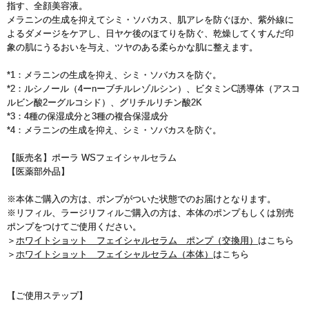
指す、全顔美容液。
メラニンの生成を抑えてシミ・ソバカス、肌アレを防ぐほか、紫外線に
よるダメージをケアし、日ヤケ後のほてりを防ぐ、乾燥してくすんだ印
象の肌にうるおいを与え、ツヤのある柔らかな肌に整えます。
*1：メラニンの生成を抑え、シミ・ソバカスを防ぐ。
*2：ルシノール（4ーnーブチルレゾルシン）、ビタミンC誘導体（アスコ
ルビン酸2ーグルコシド）、グリチルリチン酸2K
*3：4種の保湿成分と3種の複合保湿成分
*4：メラニンの生成を抑え、シミ・ソバカスを防ぐ。
【販売名】ポーラ WSフェイシャルセラム
【医薬部外品】
※本体ご購入の方は、ポンプがついた状態でのお届けとなります。
※リフィル、ラージリフィルご購入の方は、本体のポンプもしくは別売
ポンプをつけてご使用ください。
＞
ホワイトショット フェイシャルセラム ポンプ（交換用）
はこちら
＞
ホワイトショット フェイシャルセラム（本体）
はこちら
【ご使用ステップ】