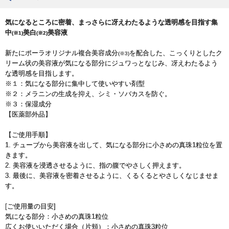
気になるところに密着、まっさらに冴えわたるような透明感を目指す集
中
美白
美容液
(※1)
(※2)
新たにポーラオリジナル複合美容成分
を配合した、こっくりとしたク
(※3)
リーム状の美容液が気になる部分にジュワっとなじみ、冴えわたるよう
な透明感を目指します。
※１：気になる部分に集中して使いやすい剤型
※２：メラニンの生成を抑え、シミ・ソバカスを防ぐ。
※３：保湿成分
【医薬部外品】
【ご使用手順】
1. チューブから美容液を出して、気になる部分に小さめの真珠1粒位を置
きます。
2. 美容液を浸透させるように、指の腹でやさしく押えます。
3. 最後に、美容液を密着させるように、くるくるとやさしくなじませま
す。
[ご使用量の目安]
気になる部分：小さめの真珠1粒位
広くお使いいただく場合（片頬）：小さめの真珠3粒位