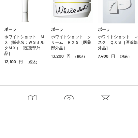
スキンケア
クレンジング
この商品と一緒に
購入されている商品
洗顔
化粧水
乳液
クリーム
美容液
ポーラ
ポーラ
ポーラ
ホワイトショット Ｍ
ホワイトショット ク
ホワイトショット マ
オイル
Ｘ（販売名：ＷＳミル
リーム ＲＸＳ［医薬
スク ＱＸＳ［医薬部
クＭＸ）［医薬部外
部外品］
外品］
アイケア
品］
13,200
7,480
円
円
（税込）
（税込）
12,100
円
（税込）
リップケア
サンケア
スペシャルケア