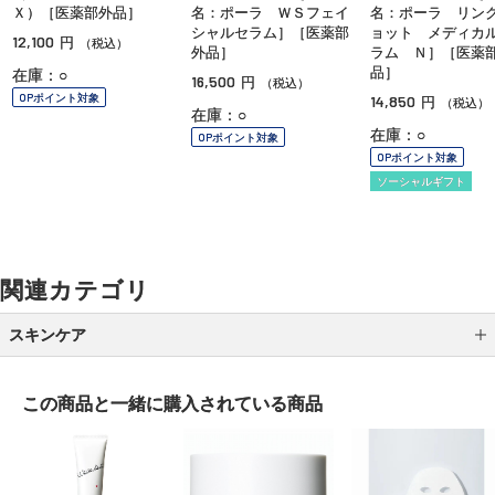
ポーラ
ポーラ
ポーラ
ホワイトショット ＭＸ
ホワイトショット フェ
リンクルショット
（販売名：ＷＳミルクＭ
イシャルセラム［販売
ィカル セラム［
Ｘ）［医薬部外品］
名：ポーラ ＷＳフェイ
名：ポーラ リン
シャルセラム］［医薬部
ョット メディカ
12,100
円
（税込）
外品］
ラム Ｎ］［医薬
品］
在庫：○
16,500
円
（税込）
OPポイント対象
14,850
円
（税込）
在庫：○
在庫：○
OPポイント対象
OPポイント対象
ソーシャルギフト
関連カテゴリ