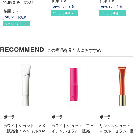
在庫：○
ポーラ
ポーラ
OPポイント対象
リンクルショット メデ
ホワイトショット セラ
ソーシャルギフト
ィカル セラム［販売
ムＵＶ［医薬部外品］
名：ポーラ リンクルシ
（日中用クリーム・日ヤ
ョット メディカル セ
ケ止め）
ラム Ｎ］［医薬部外
7,150
円
（税込）
品］
在庫：○
14,850
円
（税込）
OPポイント対象
在庫：○
ソーシャルギフト
OPポイント対象
ソーシャルギフト
RECOMMEND
この商品を見た人におすすめ