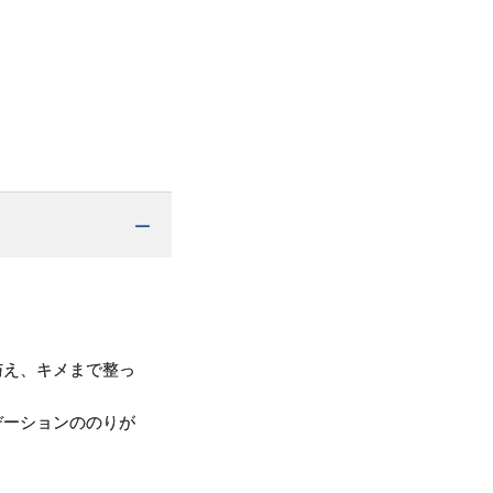
与え、キメまで整っ
デーションののりが