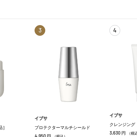
3
4
イプサ
イプサ
クレンジング
品］
プロテクターマルチシールド
3,630
円
（税
4,950
円
（税込）