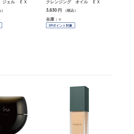
 ジェル ＥＸ
クレンジング オイル ＥＸ
3,630
円
込）
（税込）
在庫：○
OPポイント対象