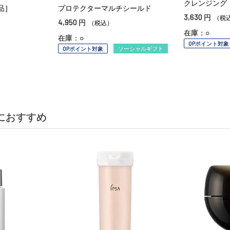
クレンジング
品］
プロテクターマルチシールド
3,630
円
（税
4,950
円
（税込）
在庫：○
在庫：○
OPポイント対象
OPポイント対象
ソーシャルギフト
におすすめ