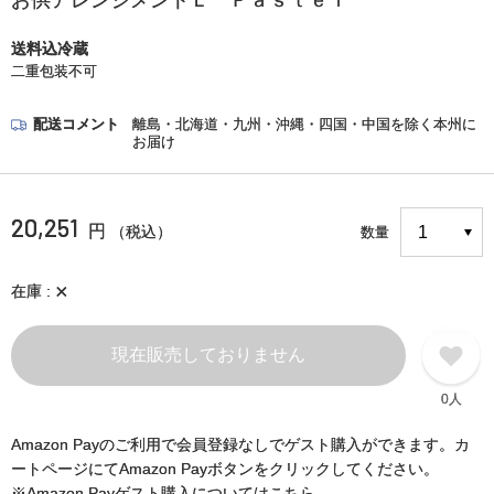
お供アレンジメントＬ Ｐａｓｔｅｌ
送料込冷蔵
二重包装不可
配送コメント
離島・北海道・九州・沖縄・四国・中国を除く本州に
お届け
20,251
円
（税込）
数量
×
在庫
現在販売しておりません
0人
Amazon Payのご利用で会員登録なしでゲスト購入ができます。カ
ートページにてAmazon Payボタンをクリックしてください。
※Amazon Payゲスト購入についてはこちら