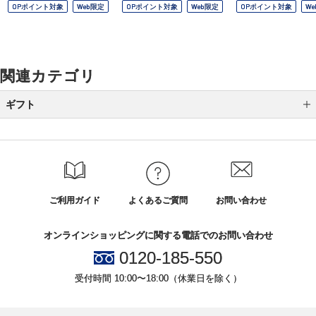
OPポイント対象
Web限定
OPポイント対象
Web限定
OPポイント対象
W
関連カテゴリ
ギフト
カテゴリから選ぶ
全国送料無料ギフト
シーンから選ぶ
ご利用ガイド
よくあるご質問
お問い合わせ
結婚祝い
オンラインショッピングに関する電話でのお問い合わせ
誕生日ギフト
0120-185-550
出産祝い
受付時間 10:00〜18:00（休業日を除く）
プチギフト