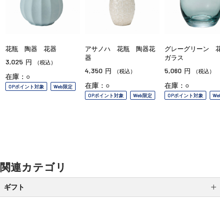
花瓶 陶器 花器
アサノハ 花瓶 陶器花
グレーグリーン
器
ガラス
3,025
円
（税込）
4,350
5,060
円
円
（税込）
（税込）
在庫：○
在庫：○
在庫：○
OPポイント対象
Web限定
OPポイント対象
Web限定
OPポイント対象
W
関連カテゴリ
ギフト
カテゴリから選ぶ