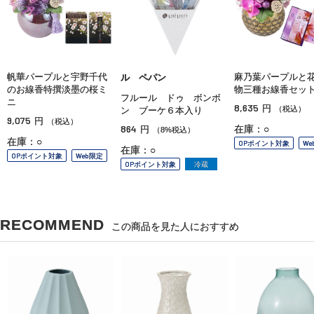
帆華パープルと宇野千代
麻乃葉パープルと
ル ペパン
のお線香特撰淡墨の桜ミ
物三種お線香セッ
フルール ドゥ ボンボ
ニ
8,635
円
（税込）
ン ブーケ６本入り
9,075
円
（税込）
864
在庫：○
円
（8%税込）
在庫：○
OPポイント対象
We
在庫：○
OPポイント対象
Web限定
OPポイント対象
冷蔵
RECOMMEND
この商品を見た人におすすめ