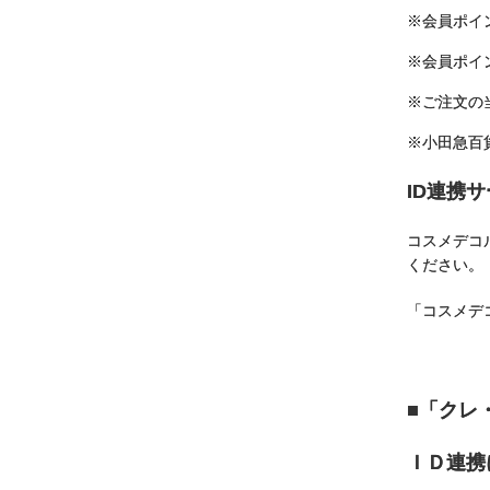
※会員ポイ
※会員ポイン
※ご注文の
※小田急百
ID連携
コスメデコ
ください。
「コスメデ
■「クレ
ＩＤ連携