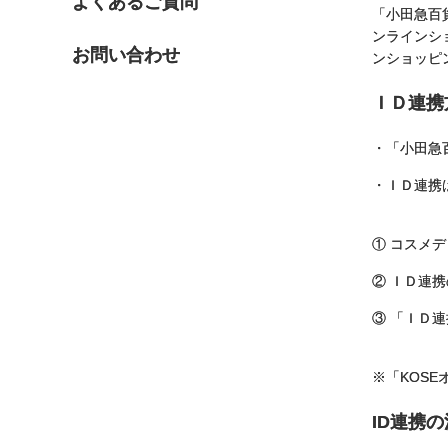
よくあるご質問
「小田急百
ンラインショ
お問い合わせ
ンショッピ
ＩＤ連携
・「小田急
・ＩＤ連携は
①
コスメデ
② ＩＤ連
③ 「ＩＤ
※「KOS
ID連携