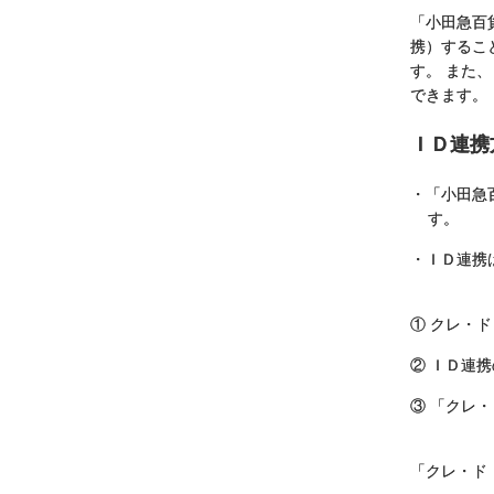
「小田急百
携）するこ
す。 また
できます。
ＩＤ連携
・「小田急
す。
・ＩＤ連携
①
クレ・ド
② ＩＤ連
③ 「クレ
「クレ・ド