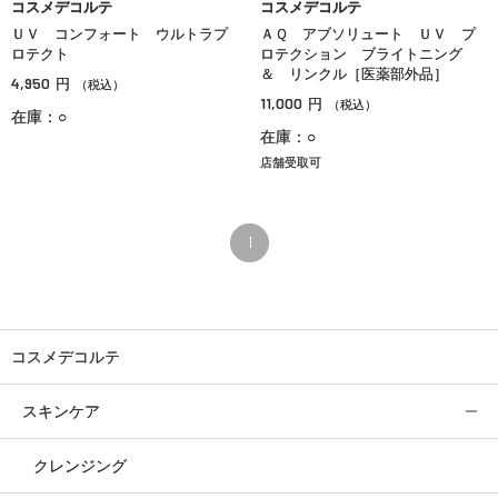
コスメデコルテ
コスメデコルテ
ＵＶ コンフォート ウルトラプ
ＡＱ アブソリュート ＵＶ プ
ロテクト
ロテクション ブライトニング
＆ リンクル［医薬部外品］
4,950
円
（税込）
11,000
円
（税込）
在庫：○
在庫：○
店舗受取可
1
コスメデコルテ
スキンケア
クレンジング