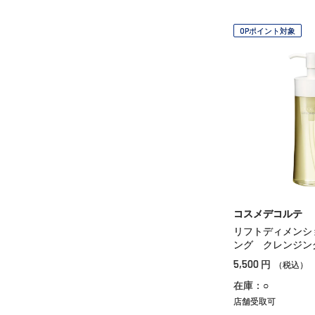
OPポイント対象
コスメデコルテ
リフトディメンシ
ング クレンジン
5,500
円
（税込）
在庫：○
店舗受取可