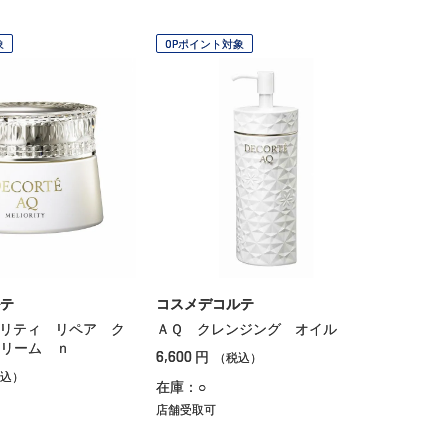
象
OPポイント対象
テ
コスメデコルテ
リティ リペア ク
ＡＱ クレンジング オイル
リーム ｎ
6,600
円
（税込）
込）
在庫：○
店舗受取可