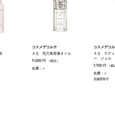
コスメデコルテ
コスメデコル
水
ＡＱ 毛穴美容液オイル
ＡＱ ラディ
ー ジェル 
11,000
円
（税込）
7,700
円
（税
在庫：○
在庫：○
店舗受取可