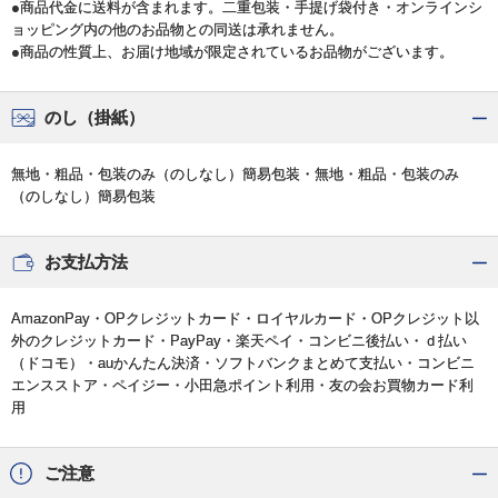
●商品代金に送料が含まれます。二重包装・手提げ袋付き・オンラインシ
ョッピング内の他のお品物との同送は承れません。
●商品の性質上、お届け地域が限定されているお品物がございます。
のし（掛紙）
無地・粗品・包装のみ（のしなし）簡易包装・無地・粗品・包装のみ
（のしなし）簡易包装
お支払方法
AmazonPay・OPクレジットカード・ロイヤルカード・OPクレジット以
外のクレジットカード・PayPay・楽天ペイ・コンビニ後払い・ｄ払い
（ドコモ）・auかんたん決済・ソフトバンクまとめて支払い・コンビニ
エンスストア・ペイジー・小田急ポイント利用・友の会お買物カード利
用
ご注意