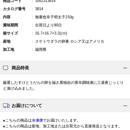
商品コード
1052313814
カタログ番号
3814
内容
無着色辛子明太子210g
賞味期間
出荷日より90日
箱サイズ
16.7×16.7×3.2(cm)
産地
スケトウダラの卵巣 ロシア又はアメリカ
加工地
福岡県
商品特長
厳選したすけとうだらの卵を福さ屋独自の香辛調味液に三昼夜じっくり
と漬け込みました。
お届けについて
●こちらの商品は
冷凍便
でお届けいたします。
●こちらの商品は産地、加工地または出荷元から直接発送となります。