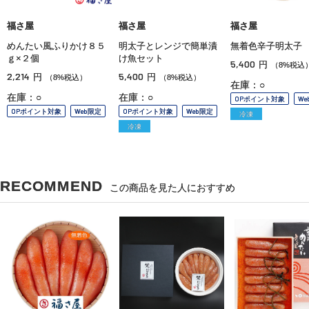
福さ屋
福さ屋
福さ屋
めんたい風ふりかけ８５
明太子とレンジで簡単漬
無着色辛子明太子
ｇ×２個
け魚セット
5,400
円
（8%税込
2,214
5,400
円
円
（8%税込）
（8%税込）
在庫：○
在庫：○
在庫：○
OPポイント対象
We
OPポイント対象
Web限定
OPポイント対象
Web限定
冷凍
冷凍
RECOMMEND
この商品を見た人におすすめ