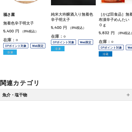
純米大吟醸酒入り無着色
［かば田食品］無
福さ屋
辛子明太子
布漬辛子めんたい
無着色辛子明太子
０ｇ
5,400
円
（8%税込）
5,400
円
（8%税込）
5,832
円
（8%税込
在庫：○
在庫：○
在庫：○
OPポイント対象
Web限定
OPポイント対象
Web限定
OPポイント対象
W
冷凍
冷凍
冷蔵
関連カテゴリ
魚介・塩干物
缶詰・瓶詰
干物・スモーク
加工品