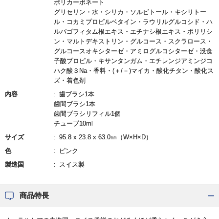
ポリカーボネート
グリセリン・水・シリカ・ソルビトール・キシリトー
ル・コカミプロピルベタイン・ラウリルグルコシド・ハ
ルパゴフィタム根エキス・エチナシ根エキス・ポリリシ
ン・マルトデキストリン・グルコース・スクラロース・
グルコースオキシターゼ・アミログルコシターゼ・没食
子酸プロピル・キサンタンガム・エチレンジアミンジコ
ハク酸３Na・香料・(＋/－)マイカ・酸化チタン・酸化ス
ズ・着色剤
内容
歯ブラシ1本
歯間ブラシ1本
歯間ブラシリフィル1個
チューブ10ml
サイズ
95.8 x 23.8 x 63.0㎜（W×H×D）
色
ピンク
製造国
スイス製
商品特長