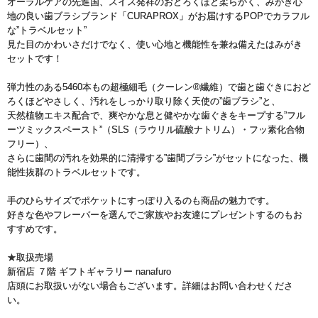
オーラルケアの先進国、スイス発祥のおどろくほど柔らかく、みがき心
地の良い歯ブラシブランド「CURAPROX」がお届けするPOPでカラフル
な”トラベルセット”
見た目のかわいさだけでなく、使い心地と機能性を兼ね備えたはみがき
セットです！
弾力性のある5460本もの超極細毛（クーレン®繊維）で歯と歯ぐきにおど
ろくほどやさしく、汚れをしっかり取り除く天使の”歯ブラシ”と、
天然植物エキス配合で、爽やかな息と健やかな歯ぐきをキープする”フル
ーツミックスペースト”（SLS（ラウリル硫酸ナトリム）・フッ素化合物
フリー）、
さらに歯間の汚れを効果的に清掃する”歯間ブラシ”がセットになった、機
能性抜群のトラベルセットです。
手のひらサイズでポケットにすっぽり入るのも商品の魅力です。
好きな色やフレーバーを選んでご家族やお友達にプレゼントするのもお
すすめです。
★取扱売場
新宿店 ７階 ギフトギャラリー nanafuro
店頭にお取扱いがない場合もございます。詳細はお問い合わせくださ
い。