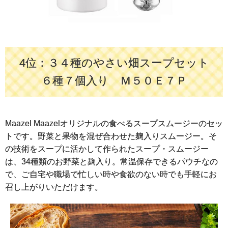
4位：３４種のやさい畑スープセット
６種７個入り Ｍ５０Ｅ７Ｐ
Maazel Maazelオリジナルの食べるスープスムージーのセッ
トです。野菜と果物を混ぜ合わせた麹入りスムージー。そ
の技術をスープに活かして作られたスープ・スムージー
は、34種類のお野菜と麹入り。常温保存できるパウチなの
で、ご自宅や職場で忙しい時や食欲のない時でも手軽にお
召し上がりいただけます。