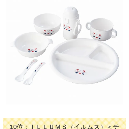
10位：ＩＬＬＵＭＳ（イルムス）＜チ