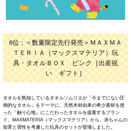
6位：＜数量限定先行発売＞ＭＡＸＭＡ
ＴＥＲＩＡ（マックスマテリア）玩
具・タオルＢＯＸ ピンク［出産祝
い ギフト］
タオルを熟知しているタオルソムリエが「今までにない圧
倒的なタオル」をテーマに、天然木材由来の希少素材を使
った「触り心地」にこだわったタオルを提案するブラン
ド、MAXMATERIA（マックスマテリア）から、赤ちゃんの
知育と習性を考慮した玩具のセットが登場しました。