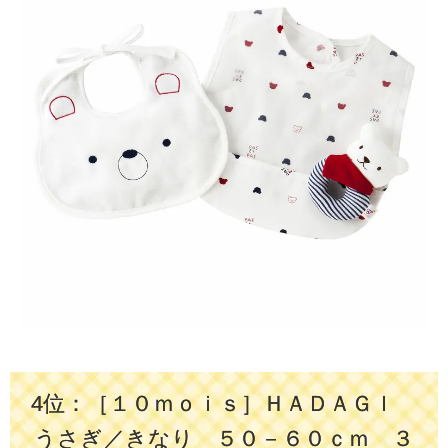
4位：［１０ｍｏｉｓ］ＨＡＤＡＧＩ
うさぎ／きなり ５０－６０ｃｍ ３