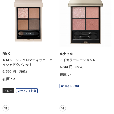
RMK
ルナソル
ＲＭＫ シンクロマティック ア
アイカラーレーションＮ
イシャドウパレット
7,700
円
（税込）
6,380
円
（税込）
在庫：○
在庫：○
OPポイント対象
NEW
OPポイント対象
15
16