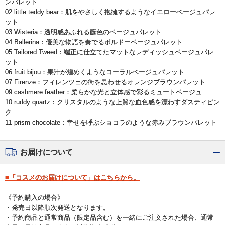
ンパレット
02 little teddy bear：肌をやさしく抱擁するようなイエローベージュパレ
ット
03 Wisteria：透明感あふれる藤色のベージュパレット
04 Ballerina：優美な物語を奏でるボルドーベージュパレット
05 Tailored Tweed：端正に仕立てたマットなレディッシュベージュパレ
ット
06 fruit bijou：果汁が煌めくようなコーラルベージュパレット
07 Firenze：フィレンツェの街を思わせるオレンジブラウンパレット
09 cashmere feather：柔らかな光と立体感で彩るミュートベージュ
10 ruddy quartz：クリスタルのような上質な血色感を漂わすダスティピン
ク
11 prism chocolate：幸せを呼ぶショコラのような赤みブラウンパレット
お届けについて
■「コスメのお届けについて」はこちらから。
《予約購入の場合》
・発売日以降順次発送となります。
・予約商品と通常商品（限定品含む）を一緒にご注文された場合、通常