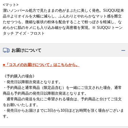
<マット>
潔いノンパール処方で見たままの色がまぶたに美しく発色。SUQQU従来
品※よりオイルを大幅に減らし、ふんわりとやわらかなマット感を際立
たせつつも、微細な板状の粉体を配合することで粉っぽさを軽減し、な
めらかに肌のキメにも入り込み確かな高密着を実現。※ SUQQU トーン
タッチ アイズ・フロスト
お届けについて
■「コスメのお届けについて」はこちらから。
《予約購入の場合》
・発売日以降順次発送となります。
・予約商品と通常商品（限定品含む）を一緒にご注文された場合、通常
商品も予約商品の発売日以降順次発送となります。
通常商品の発送を先にご希望される場合は、予約商品と分けてご注文
をお願いいたします。
・発売日からお届けまでに3日から10日ほどお時間を頂く場合がございま
す。