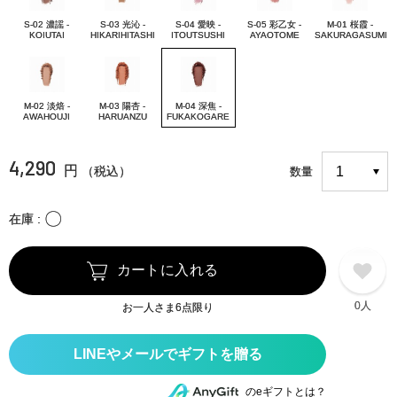
S-02 濃謡 -
S-03 光沁 -
S-04 愛映 -
S-05 彩乙女 -
M-01 桜霞 -
KOIUTAI
HIKARIHITASHI
ITOUTSUSHI
AYAOTOME
SAKURAGASUMI
M-02 淡焙 -
M-03 陽杏 -
M-04 深焦 -
AWAHOUJI
HARUANZU
FUKAKOGARE
4,290
円
（税込）
数量
〇
在庫
カートに入れる
0人
お一人さま6点限り
のeギフトとは？