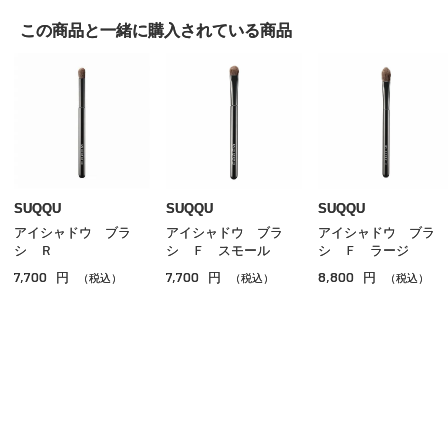
アイシャドウ
この商品と一緒に
購入されている商品
アイライナー
アイブロウ
マスカラ
リップ
グロス
SUQQU
SUQQU
SUQQU
アイシャドウ ブラ
アイシャドウ ブラ
アイシャドウ ブラ
チーク
シ Ｒ
シ Ｆ スモール
シ Ｆ ラージ
7,700
7,700
8,800
円
円
円
シェーディング・ハイライト
（税込）
（税込）
（税込）
ネイル
その他のメイクアップ
ご利用ガイド
よくあるご質問
お問い合わせ