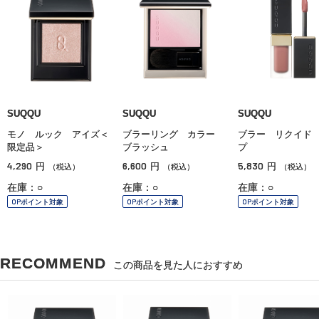
SUQQU
SUQQU
SUQQU
モノ ルック アイズ＜
ブラーリング カラー
ブラー リクイド
限定品＞
ブラッシュ
プ
4,290
6,600
5,830
円
円
円
（税込）
（税込）
（税込）
在庫：○
在庫：○
在庫：○
OPポイント対象
OPポイント対象
OPポイント対象
RECOMMEND
この商品を見た人におすすめ