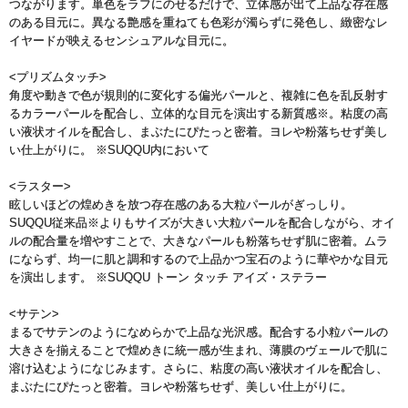
つながります。単色をラフにのせるだけで、立体感が出て上品な存在感
のある目元に。異なる艶感を重ねても色彩が濁らずに発色し、緻密なレ
イヤードが映えるセンシュアルな目元に。
<プリズムタッチ>
角度や動きで色が規則的に変化する偏光パールと、複雑に色を乱反射す
るカラーパールを配合し、立体的な目元を演出する新質感※。粘度の高
い液状オイルを配合し、まぶたにぴたっと密着。ヨレや粉落ちせず美し
い仕上がりに。 ※SUQQU内において
<ラスター>
眩しいほどの煌めきを放つ存在感のある大粒パールがぎっしり。
SUQQU従来品※よりもサイズが大きい大粒パールを配合しながら、オイ
ルの配合量を増やすことで、大きなパールも粉落ちせず肌に密着。ムラ
にならず、均一に肌と調和するので上品かつ宝石のように華やかな目元
を演出します。 ※SUQQU トーン タッチ アイズ・ステラー
<サテン>
まるでサテンのようになめらかで上品な光沢感。配合する小粒パールの
大きさを揃えることで煌めきに統一感が生まれ、薄膜のヴェールで肌に
溶け込むようになじみます。さらに、粘度の高い液状オイルを配合し、
まぶたにぴたっと密着。ヨレや粉落ちせず、美しい仕上がりに。