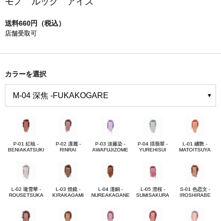
モノ ルック アイズ
送料660円（税込）
店舗受取可
カラーを選択
P-01 紅暁 -
P-02 凛麗 -
P-03 淡藤染 -
P-04 揺翡翠 -
L-01 纏艶 -
BENIAKATSUKI
RINRAI
AWAFUJIZOME
YUREHISUI
MATOITSUYA
L-02 瓏雪華 -
L-03 煌鏡 -
L-04 濡銅 -
L-05 澄桜 -
S-01 色恋文 -
ROUSETSUKA
KIRAKAGAMI
NUREAKAGANE
SUMISAKURA
IROSHIRABE