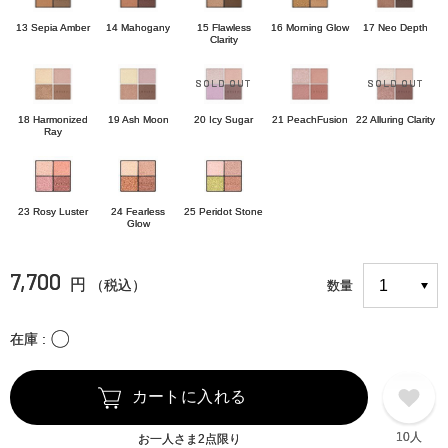
13 Sepia Amber
14 Mahogany
15 Flawless
16 Morning Glow
17 Neo Depth
Clarity
18 Harmonized
19 Ash Moon
20 Icy Sugar
21 PeachFusion
22 Alluring Clarity
Ray
23 Rosy Luster
24 Fearless
25 Peridot Stone
Glow
7,700
円
（税込）
数量
〇
在庫
カートに入れる
10人
お一人さま2点限り