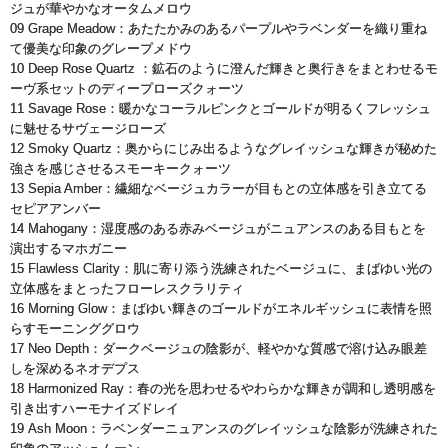
ジュが華やかなオータムメロウ
09 Grape Meadow：あたたかみのあるパープルやラベンダーを織り重ね
て優美な印象のグレープメドウ
10 Deep Rose Quartz ：鉱石のように澄んだ輝きと奥行きをまとわせるモ
ーヴ系セットのディープローズクォーツ
11 Savage Rose：暖かなコーラルピンクとゴールドが明るくフレッシュ
に魅せるサヴェージローズ
12 Smoky Quartz：奥からにじみ出るようなグレイッシュな輝きが秘めた
強さを感じさせるスモーキークォーツ
13 Sepia Amber：繊細なベージュカラーが目もとの立体感を引き立てる
セピアアンバー
14 Mahogany：湿度感のある赤みベージュがニュアンスのある目もとを
演出するマホガニー
15 Flawless Clarity：肌に寄り添う洗練されたベージュに、まばゆい光の
立体感をまとったフローレスクラリティ
16 Morning Glow：まばゆい輝きのゴールドがエネルギッシュに表情を照
らすモーニンググロウ
17 Neo Depth：ダークベージュの陰影が、軽やかな質感で溶け込み眼差
しを深めるネオデプス
18 Harmonized Ray：春の光を思わせるやわらかな輝きが調和し透明感を
引き出すハーモナイズドレイ
19 Ash Moon：ラベンダーニュアンスのグレイッシュな陰影が洗練された