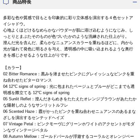
商品特長
多彩な色や質感で目もとを印象的に彩り立体感を演出する４色セットア
イシャドウ。
心地よくほどけるなめらかなパウダーが肌に溶け込むようになじみ、し
っとりとまぶたそのものが色づいたかのような洗練された仕上がり。
澄んだ光を含んだ、柔らかなニュアンスカラーを重ねるほどに、内から
光が溢れて発色に明るさを与え、透明感の中に吸い込まれるような奥行
きを感じさせるような仕上がりです。
【カラー】
02 Bitter Romance：黒みを潜ませたピンクにグレイッシュなピンクを重
ね合わせたビターロマンス
04 12°C signs of spring：光に包まれたベージュとブルーがどこまでも透
明感を際立てる 12°C signs of spring
05 Sunlit Reflet：澄んだきらめきをたたえたオレンジブラウンがあたたか
な陽射しのようなサンリットルフレ
06 Scented Haze：霞がかったピンクを重ね合わせニュアンスのあるまな
ざしを演出するセンテッドヘイズ
07 Vintage Petal：ピンクモーヴにグリーンホワイトのアクセントがモダ
ンなヴィンテージペタル
08 Autumn Mellow：ゴールドパールが浮遊するコーラルとオレンジベー