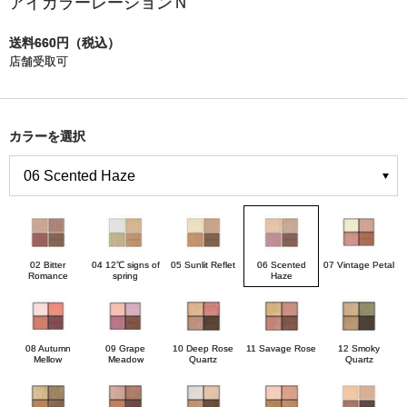
アイカラーレーションＮ
送料660円（税込）
店舗受取可
カラーを選択
02 Bitter
04 12℃ signs of
05 Sunlit Reflet
06 Scented
07 Vintage Petal
Romance
spring
Haze
08 Autumn
09 Grape
10 Deep Rose
11 Savage Rose
12 Smoky
Mellow
Meadow
Quartz
Quartz