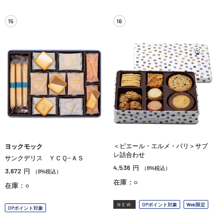
15
16
＜ピエール・エルメ・パリ＞サブ
ヨックモック
レ詰合わせ
サンクデリス ＹＣＱ−ＡＳ
4,536
円
（8%税込）
3,672
円
（8%税込）
在庫：○
在庫：○
NEW
OPポイント対象
Web限定
OPポイント対象