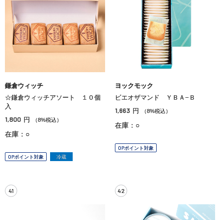
鎌倉ウィッチ
ヨックモック
☆鎌倉ウィッチアソート １０個
ビエオザマンド ＹＢＡ−Ｂ
入
1,663
円
（8%税込）
1,800
円
（8%税込）
在庫：○
在庫：○
OPポイント対象
OPポイント対象
冷蔵
41
42