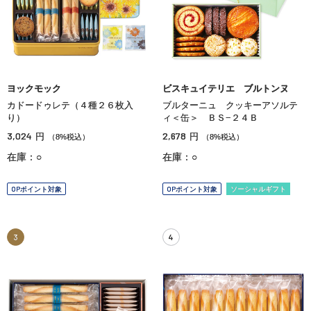
ヨックモック
ビスキュイテリエ ブルトンヌ
カドードゥレテ（４種２６枚入
ブルターニュ クッキーアソルテ
り）
ィ＜缶＞ ＢＳ−２４Ｂ
3,024
2,678
円
円
（8%税込）
（8%税込）
在庫：○
在庫：○
OPポイント対象
OPポイント対象
ソーシャルギフト
3
4