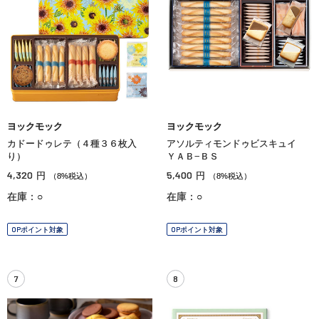
ヨックモック
ヨックモック
カドードゥレテ（４種３６枚入
アソルティモンドゥビスキュイ
り）
ＹＡＢ−ＢＳ
4,320
5,400
円
円
（8%税込）
（8%税込）
在庫：○
在庫：○
OPポイント対象
OPポイント対象
7
8