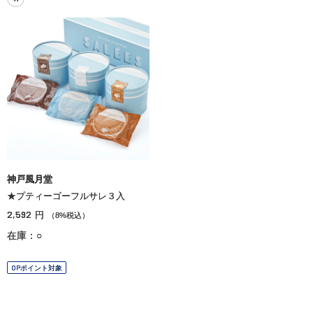
神戸風月堂
★プティーゴーフルサレ３入
2,592
円
（8%税込）
在庫：○
OPポイント対象