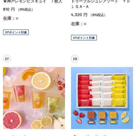
★神戸レモンビスキュイ ７枚入
ドゥーブルジュレアソート ＹＤ
ＬＧＡ−Ａ
810
円
（8%税込）
4,320
円
（8%税込）
在庫：○
在庫：○
OPポイント対象
OPポイント対象
27
28