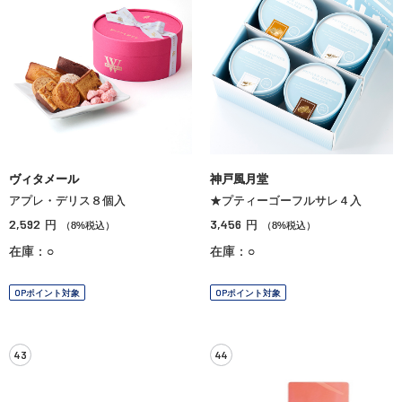
ヴィタメール
神戸風月堂
アプレ・デリス８個入
★プティーゴーフルサレ４入
2,592
3,456
円
円
（8%税込）
（8%税込）
在庫：○
在庫：○
OPポイント対象
OPポイント対象
43
44