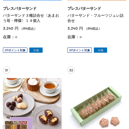
プレスバターサンド
プレスバターサンド
バターサンド３種詰合せ〈あまお
バターサンド・フルーツジュレ詰
う苺・檸檬〉１４個入
合せ
3,240
3,240
円
円
（8%税込）
（8%税込）
在庫：○
在庫：○
OPポイント対象
冷蔵
OPポイント対象
冷蔵
31
32