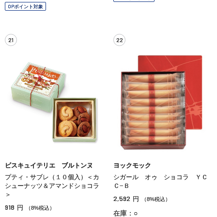
OPポイント対象
21
22
ビスキュイテリエ ブルトンヌ
ヨックモック
プティ・サブレ（１０個入）＜カ
シガール オゥ ショコラ ＹＣ
シューナッツ＆アマンドショコラ
Ｃ−Ｂ
＞
2,592
円
（8%税込）
918
円
（8%税込）
在庫：○