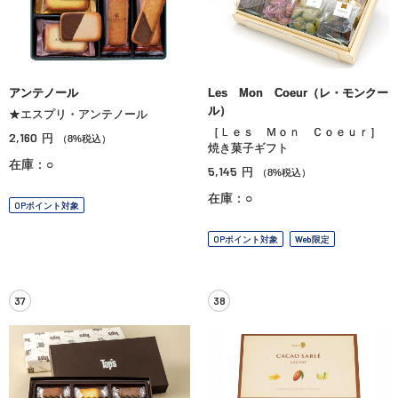
アンテノール
Les Mon Coeur（レ・モンクー
ル）
★エスプリ・アンテノール
［Ｌｅｓ Ｍｏｎ Ｃｏｅｕｒ］
2,160
円
（8%税込）
焼き菓子ギフト
在庫：○
5,145
円
（8%税込）
在庫：○
OPポイント対象
OPポイント対象
Web限定
37
38