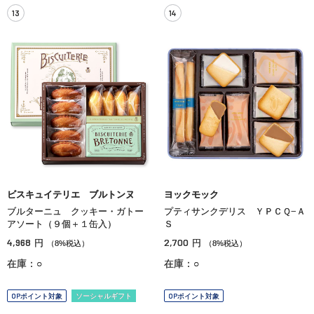
13
14
ビスキュイテリエ ブルトンヌ
ヨックモック
ブルターニュ クッキー・ガトー
プティサンクデリス ＹＰＣＱ−Ａ
アソート（９個＋１缶入）
Ｓ
4,968
2,700
円
円
（8%税込）
（8%税込）
在庫：○
在庫：○
OPポイント対象
ソーシャルギフト
OPポイント対象