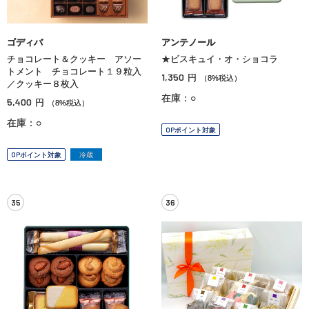
ゴディバ
アンテノール
チョコレート＆クッキー アソー
★ビスキュイ・オ・ショコラ
トメント チョコレート１９粒入
1,350
円
（8%税込）
／クッキー８枚入
在庫：○
5,400
円
（8%税込）
在庫：○
OPポイント対象
OPポイント対象
冷蔵
35
36