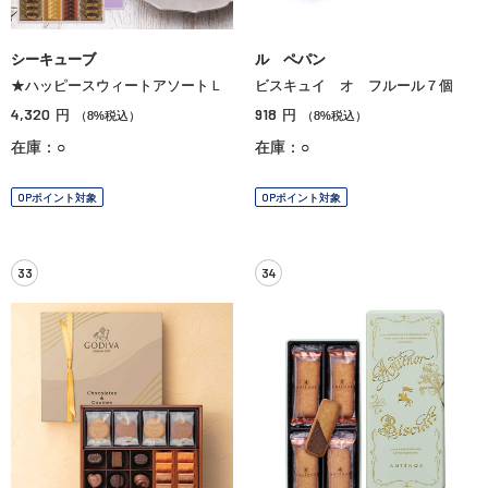
シーキューブ
ル ペパン
★ハッピースウィートアソートＬ
ビスキュイ オ フルール７個
4,320
918
円
円
（8%税込）
（8%税込）
在庫：○
在庫：○
OPポイント対象
OPポイント対象
33
34