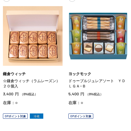
鎌倉ウィッチ
ヨックモック
☆鎌倉ウィッチ（ラムレーズン）
ドゥーブルジュレアソート ＹＤ
２０個入
ＬＧＡ−Ｂ
3,400
5,400
円
円
（8%税込）
（8%税込）
在庫：○
在庫：○
OPポイント対象
冷蔵
OPポイント対象