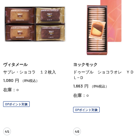
ヴィタメール
ヨックモック
サブレ・ショコラ １２枚入
ドゥーブル ショコラオレ ＹＤ
Ｌ−Ｄ
1,080
円
（8%税込）
1,663
円
（8%税込）
在庫：○
在庫：○
OPポイント対象
OPポイント対象
45
46