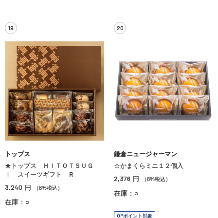
19
20
トップス
鎌倉ニュージャーマン
★トップス ＨＩＴＯＴＳＵＧ
☆かまくらミニ１２個入
Ｉ スイーツギフト Ｒ
2,376
円
（8%税込）
3,240
円
（8%税込）
在庫：○
在庫：○
OPポイント対象