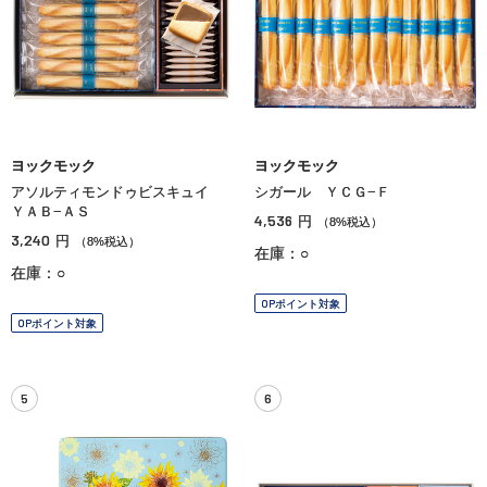
ヨックモック
ヨックモック
アソルティモンドゥビスキュイ
シガール ＹＣＧ−Ｆ
ＹＡＢ−ＡＳ
4,536
円
（8%税込）
3,240
円
（8%税込）
在庫：○
在庫：○
OPポイント対象
OPポイント対象
5
6