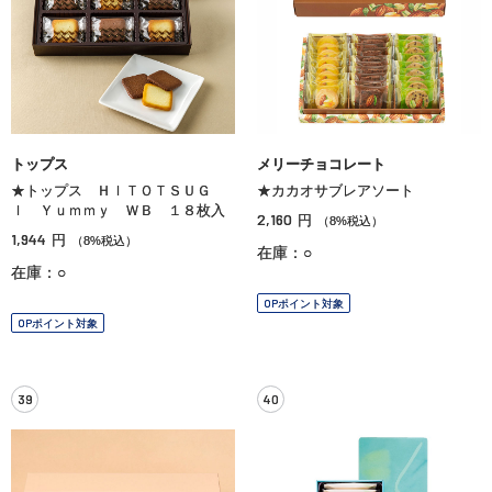
トップス
メリーチョコレート
★トップス ＨＩＴＯＴＳＵＧ
★カカオサブレアソート
Ｉ Ｙｕｍｍｙ ＷＢ １８枚入
2,160
円
（8%税込）
1,944
円
（8%税込）
在庫：○
在庫：○
OPポイント対象
OPポイント対象
39
40