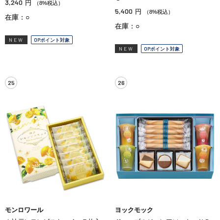
3,240
円
（8%税込）
5,400
円
（8%税込）
在庫：○
在庫：○
NEW
OPポイント対象
NEW
OPポイント対象
25
26
モンロワール
ヨックモック