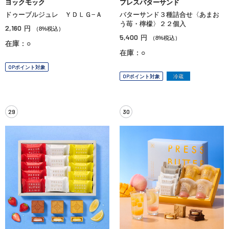
ヨックモック
プレスバターサンド
ドゥーブルジュレ ＹＤＬＧ−Ａ
バターサンド３種詰合せ〈あまお
う苺・檸檬〉２２個入
2,160
円
（8%税込）
5,400
円
（8%税込）
在庫：○
在庫：○
OPポイント対象
OPポイント対象
冷蔵
29
30