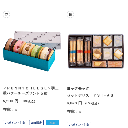
17
18
＜ＲＵＮＮＹＣＨＥＥＳＥ＞羽二
ヨックモック
重バターチーズサンド５種
セットデリス ＹＳＴ−ＡＳ
4,500
円
（8%税込）
6,048
円
（8%税込）
在庫：○
在庫：○
OPポイント対象
Web限定
冷凍
OPポイント対象