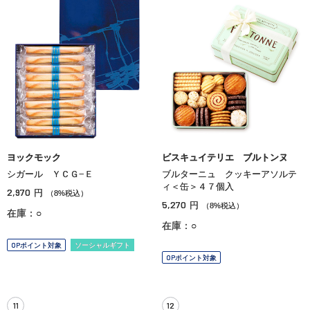
ヨックモック
ビスキュイテリエ ブルトンヌ
シガール ＹＣＧ−Ｅ
ブルターニュ クッキーアソルテ
ィ＜缶＞４７個入
2,970
円
（8%税込）
5,270
円
（8%税込）
在庫：○
在庫：○
OPポイント対象
ソーシャルギフト
OPポイント対象
11
12