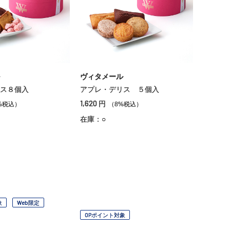
ヴィタメール
ス８個入
アプレ・デリス ５個入
1,620
円
%税込）
（8%税込）
在庫：○
象
Web限定
OPポイント対象