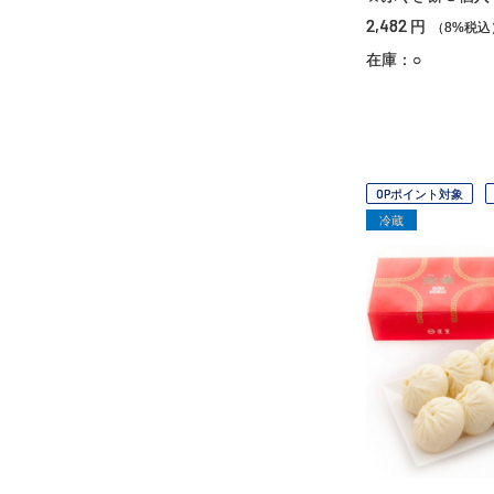
2,482
円
（8%税込
在庫：○
OPポイント対象
冷蔵