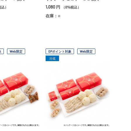
1,080
円
税込）
（8%税込）
在庫：○
象
Web限定
OPポイント対象
Web限定
冷蔵