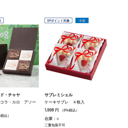
象
OPポイント対象
冷蔵
ド・チャヤ
サブレミシェル
コラ・カロ アソー
ケーキサブレ ４枚入
1,998
円
（8%税込）
%税込）
在庫：○
二重包装不可