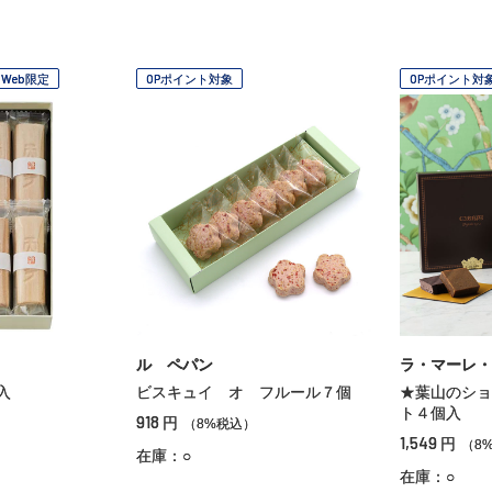
Web限定
OPポイント対象
OPポイント対
ル ペパン
ラ・マーレ・
入
ビスキュイ オ フルール７個
★葉山のショ
ト４個入
918
円
（8%税込）
1,549
円
（8
在庫：○
在庫：○