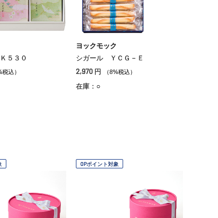
ヨックモック
Ｋ５３０
シガール ＹＣＧ－Ｅ
2,970
円
%税込）
（8%税込）
在庫：○
象
OPポイント対象