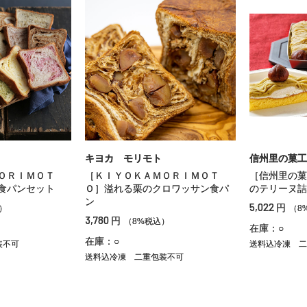
キヨカ モリモト
信州里の菓工
ＯＲＩＭＯＴ
［ＫＩＹＯＫＡＭＯＲＩＭＯＴ
［信州里の菓
食パンセット
Ｏ］溢れる栗のクロワッサン食パ
のテリーヌ詰
ン
5,022
円
）
（8
3,780
円
（8%税込）
在庫：○
在庫：○
装不可
送料込冷凍
二
送料込冷凍
二重包装不可