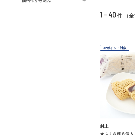
価格帯から選ぶ
1 - 40
件 （全
OPポイント対象
村上
★ふくさ餅８個入