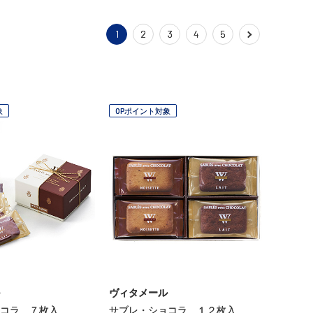
1
2
3
4
5
象
OPポイント対象
ヴィタメール
コラ ７枚入
サブレ・ショコラ １２枚入