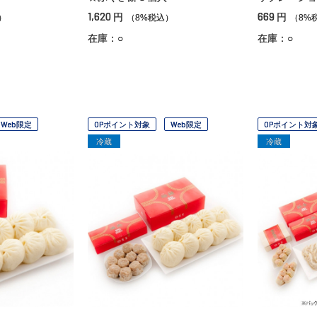
1,620
669
円
円
）
（8%税込）
（8%
在庫：○
在庫：○
Web限定
OPポイント対象
Web限定
OPポイント対
冷蔵
冷蔵