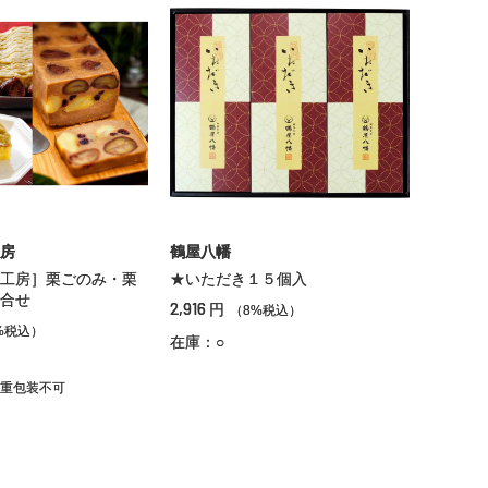
房
鶴屋八幡
工房］栗ごのみ・栗
★いただき１５個入
合せ
2,916
円
（8%税込）
%税込）
在庫：○
重包装不可