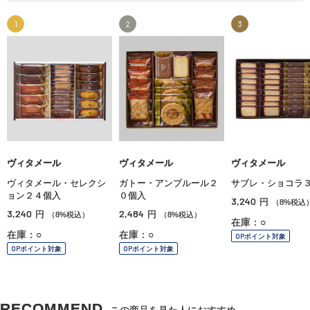
1
2
3
ヴィタメール
ヴィタメール
ヴィタメール
ヴィタメール・セレクシ
ガトー・アンプルール２
サブレ・ショコラ
ョン２４個入
０個入
3,240
円
（8%税込
3,240
2,484
円
円
（8%税込）
（8%税込）
在庫：○
在庫：○
在庫：○
OPポイント対象
OPポイント対象
OPポイント対象
RECOMMEND
この商品を見た人におすすめ