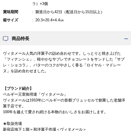
ラ）×3個
賞味期間
製造日から42日（配送日から15日以上）
箱サイズ
20.3×20.4×4.4㎝
商品特長
ヴィタメール人気の洋菓子の詰め合わせです。しっとりと焼き上げた
「フィナンシェ」、軽やかなサブレでチョコレートをサンドした「サブ
レ・ショコラ」、バターのコクがやさしく香る「ロイヤル・マドレー
ヌ」を詰め合わせました。
【ブランド紹介】
ベルギー王室御用達「ヴィタメール」
ヴィタメールは1910年にベルギーの首都ブリュッセルで創業した老舗洋
菓子店です。
100年を越えて愛され続ける本物のおいしさをお届けします。
★取扱売場
新宿店地下１階＝和洋菓子売場＜ヴィタメール＞