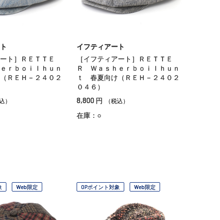
ト
イフティアート
ート］ＲＥＴＴＥ
［イフティアート］ＲＥＴＴＥ
ｅｒｂｏｉｌｈｕｎ
Ｒ Ｗａｓｈｅｒｂｏｉｌｈｕｎ
（ＲＥＨ－２４０２
ｔ 春夏向け（ＲＥＨ－２４０２
０４６）
8,800
円
込）
（税込）
在庫：○
象
Web限定
OPポイント対象
Web限定