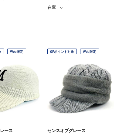
在庫：○
象
Web限定
OPポイント対象
Web限定
レース
センスオブグレース