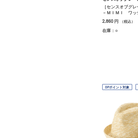
［センスオブグレ
－ＭＩＭＩ ワッ
2,860
円
（税込）
在庫：○
OPポイント対象