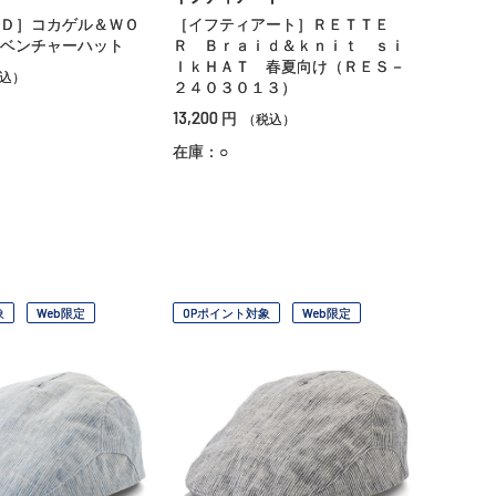
Ｄ］コカゲル＆ＷＯ
［イフティアート］ＲＥＴＴＥ
ベンチャーハット
Ｒ Ｂｒａｉｄ＆ｋｎｉｔ ｓｉ
ｌｋＨＡＴ 春夏向け（ＲＥＳ－
込）
２４０３０１３）
13,200
円
（税込）
在庫：○
象
Web限定
OPポイント対象
Web限定