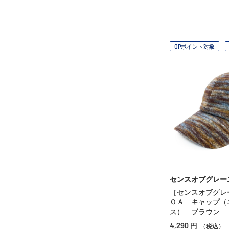
OPポイント対象
センスオブグレー
［センスオブグレ
ＯＡ キャップ（
ス） ブラウン
4,290
円
（税込）