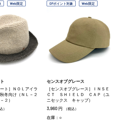
象
Web限定
OPポイント対象
Web限定
ト
センスオブグレース
ート］ＮＯＬアイラ
［センスオブグレース］ＩＮＳＥ
秋冬向け（ＮＬ－２
ＣＴ ＳＨＩＥＬＤ ＣＡＰ（ユ
－２）
ニセックス キャップ）
3,960
円
込）
（税込）
在庫：○