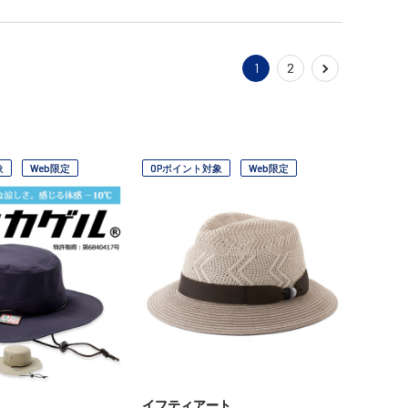
1
2
象
Web限定
OPポイント対象
Web限定
イフティアート