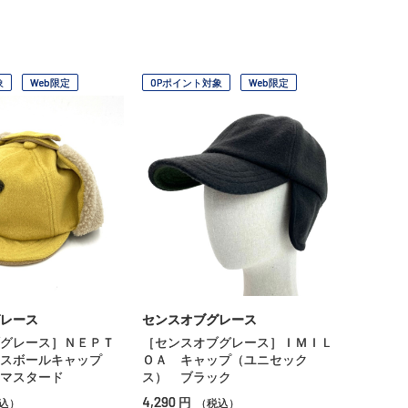
象
Web限定
OPポイント対象
Web限定
レース
センスオブグレース
グレース］ＮＥＰＴ
［センスオブグレース］ＩＭＩＬ
スボールキャップ
ＯＡ キャップ（ユニセック
マスタード
ス） ブラック
4,290
円
込）
（税込）