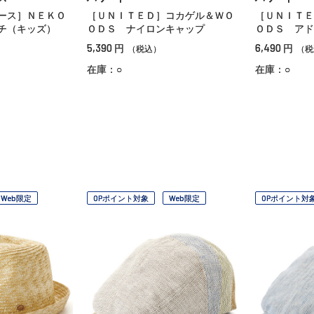
ース］ＮＥＫＯ
［ＵＮＩＴＥＤ］コカゲル＆ＷＯ
［ＵＮＩＴＥ
チ（キッズ）
ＯＤＳ ナイロンキャップ
ＯＤＳ アド
5,390
6,490
円
円
（税込）
（税
在庫：○
在庫：○
Web限定
OPポイント対象
Web限定
OPポイント対