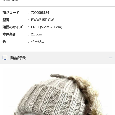
商品コード
7000096134
型番
EWW315F-GW
頭囲のサイズ
FREE(56cm～60cm）
本体高さ
21.5cm
色
ベージュ
商品特長