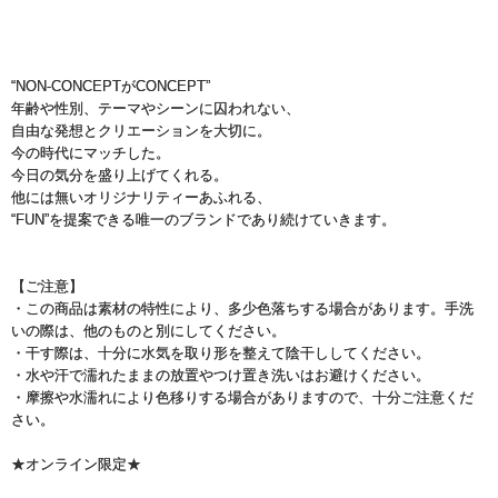
“NON-CONCEPTがCONCEPT”
年齢や性別、テーマやシーンに囚われない、
自由な発想とクリエーションを大切に。
今の時代にマッチした。
今日の気分を盛り上げてくれる。
他には無いオリジナリティーあふれる、
“FUN”を提案できる唯一のブランドであり続けていきます。
【ご注意】
・この商品は素材の特性により、多少色落ちする場合があります。手洗
いの際は、他のものと別にしてください。
・干す際は、十分に水気を取り形を整えて陰干ししてください。
・水や汗で濡れたままの放置やつけ置き洗いはお避けください。
・摩擦や水濡れにより色移りする場合がありますので、十分ご注意くだ
さい。
★オンライン限定★