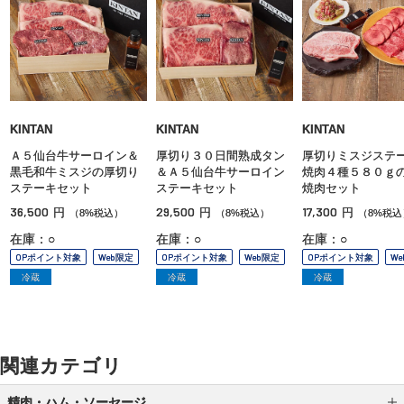
KINTAN
KINTAN
KINTAN
Ａ５仙台牛サーロイン＆
厚切り３０日間熟成タン
厚切りミスジステ
黒毛和牛ミスジの厚切り
＆Ａ５仙台牛サーロイン
焼肉４種５８０ｇ
ステーキセット
ステーキセット
焼肉セット
36,500
29,500
17,300
円
円
円
（8%税込）
（8%税込）
（8%税込
在庫：○
在庫：○
在庫：○
OPポイント対象
Web限定
OPポイント対象
Web限定
OPポイント対象
W
冷蔵
冷蔵
冷蔵
関連カテゴリ
精肉・ハム・ソーセージ