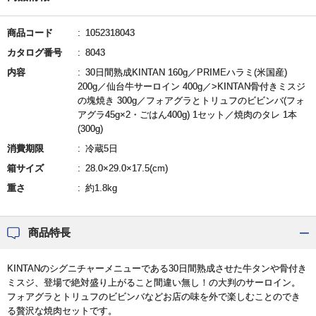
商品コード
1052318043
カタログ番号
8043
内容
30日間熟成KINTAN 160g／PRIMEハラミ(米国産)
200g／仙台牛サーロイン 400g／>KINTAN骨付きミスジ
の塊焼き 300g／フォアグラとトリュフのビビンバ(フォ
アグラ45g×2・ごはん400g) 1セット／焼肉のタレ 1本
(300g)
消費期限
冷蔵5日
箱サイズ
28.0×29.0×17.5(cm)
重さ
約1.8kg
商品特長
KINTANのシグニチャーメニューである30日間熟成させた牛タンや骨付き
ミスジ、登場で絶対盛り上がること間違い無し！の大判のサーロイン。
フォアグラとトリュフのビビンバなどお店の味を外で楽しむことのでき
る贅沢な焼肉セットです。