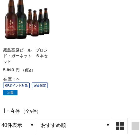
霧島高原ビール ブロン
ド・ガーネット ６本セ
ット
5,940
円
（税込）
在庫：○
OPポイント対象
Web限定
冷蔵
1 - 4
4
件 （全
件）