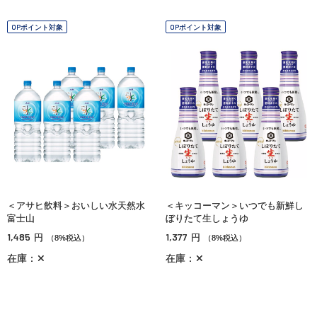
OPポイント対象
OPポイント対象
＜アサヒ飲料＞おいしい水天然水
＜キッコーマン＞いつでも新鮮し
富士山
ぼりたて生しょうゆ
1,485
1,377
円
円
（8%税込）
（8%税込）
在庫：✕
在庫：✕