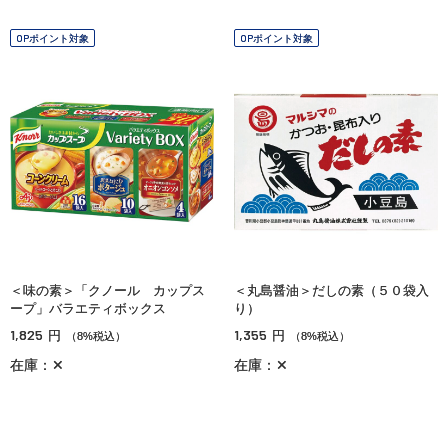
OPポイント対象
OPポイント対象
＜味の素＞「クノール カップス
＜丸島醤油＞だしの素（５０袋入
ープ」バラエティボックス
り）
1,825
1,355
円
円
（8%税込）
（8%税込）
在庫：✕
在庫：✕