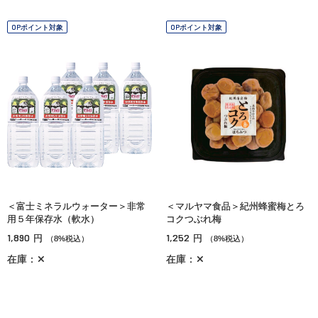
OPポイント対象
OPポイント対象
＜富士ミネラルウォーター＞非常
＜マルヤマ食品＞紀州蜂蜜梅とろ
用５年保存水（軟水）
コクつぶれ梅
1,890
1,252
円
円
（8%税込）
（8%税込）
在庫：✕
在庫：✕