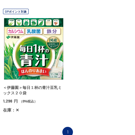
OPポイント対象
＜伊藤園＞毎日１杯の青汁豆乳ミ
ックス２０袋
1,296
円
（8%税込）
在庫：✕
1