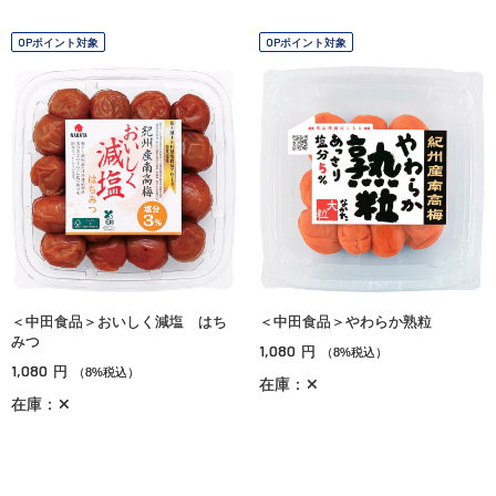
OPポイント対象
OPポイント対象
＜中田食品＞おいしく減塩 はち
＜中田食品＞やわらか熟粒
みつ
1,080
円
（8%税込）
1,080
円
（8%税込）
在庫：✕
在庫：✕