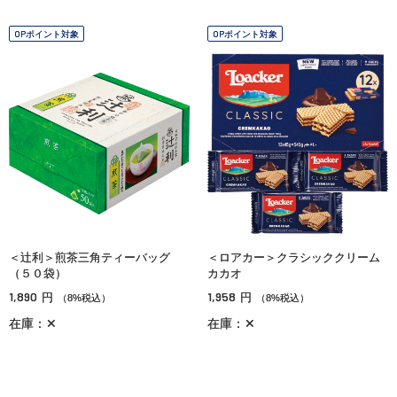
OPポイント対象
OPポイント対象
＜辻利＞煎茶三角ティーバッグ
＜ロアカー＞クラシッククリーム
（５０袋）
カカオ
1,890
1,958
円
円
（8%税込）
（8%税込）
在庫：✕
在庫：✕