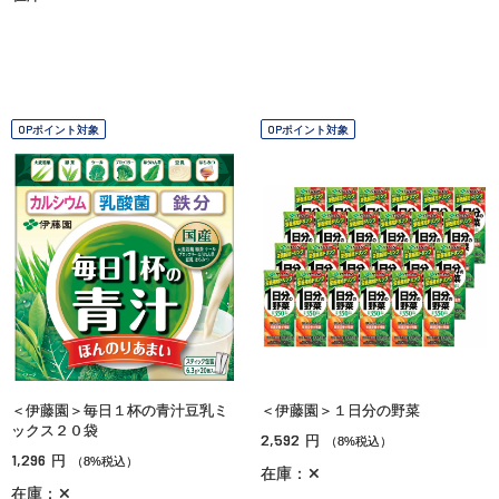
OPポイント対象
OPポイント対象
＜伊藤園＞毎日１杯の青汁豆乳ミ
＜伊藤園＞１日分の野菜
ックス２０袋
2,592
円
（8%税込）
1,296
円
（8%税込）
在庫：✕
在庫：✕