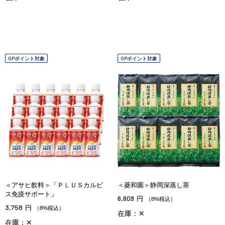
OPポイント対象
OPポイント対象
＜アサヒ飲料＞「ＰＬＵＳカルピ
＜菱和園＞静岡深蒸し茶
ス免疫サポート」
6,609
円
（8%税込）
3,758
円
（8%税込）
在庫：✕
在庫：✕