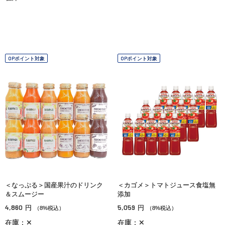
OPポイント対象
OPポイント対象
＜なっぷる＞国産果汁のドリンク
＜カゴメ＞トマトジュース食塩無
＆スムージー
添加
4,860
5,059
円
円
（8%税込）
（8%税込）
在庫：✕
在庫：✕