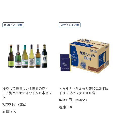
OPポイント対象
OPポイント対象
冷やして美味しい！世界の赤・
＜ＡＧＦ＞ちょっと贅沢な珈琲店
白・泡バラエティワイン６本セッ
ドリップパック１００袋
ト
5,184
円
（8%税込）
7,700
円
（税込）
在庫：✕
在庫：✕