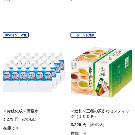
OPポイント対象
OPポイント対象
＜赤穂化成＞備蓄水
＜辻利＞三種の茶あわせスティッ
ク（１００Ｐ）
3,279
円
（8%税込）
3,229
円
（8%税込）
在庫：✕
在庫：✕