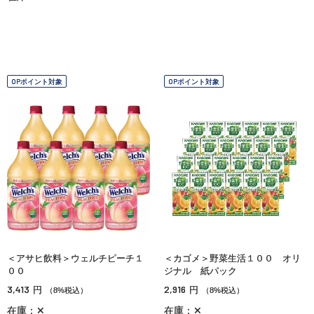
OPポイント対象
OPポイント対象
＜アサヒ飲料＞ウェルチピーチ１
＜カゴメ＞野菜生活１００ オリ
００
ジナル 紙パック
3,413
2,916
円
円
（8%税込）
（8%税込）
在庫：✕
在庫：✕