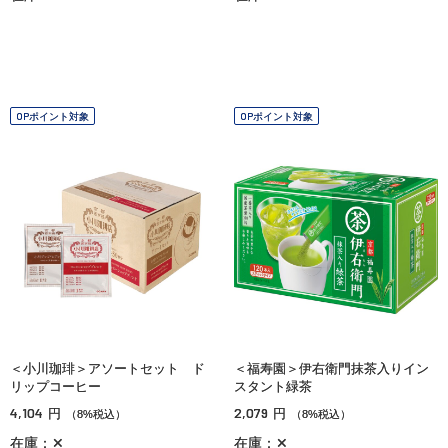
OPポイント対象
OPポイント対象
＜小川珈琲＞アソートセット ド
＜福寿園＞伊右衛門抹茶入りイン
リップコーヒー
スタント緑茶
4,104
2,079
円
円
（8%税込）
（8%税込）
在庫：✕
在庫：✕