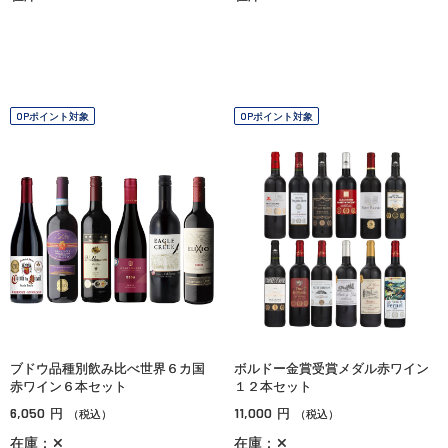
OPポイント対象
OPポイント対象
ブドウ品種別飲み比べ世界６カ国
ボルドー金賞受賞メダル赤ワイン
赤ワイン６本セット
１２本セット
6,050
11,000
円
円
（税込）
（税込）
在庫：✕
在庫：✕