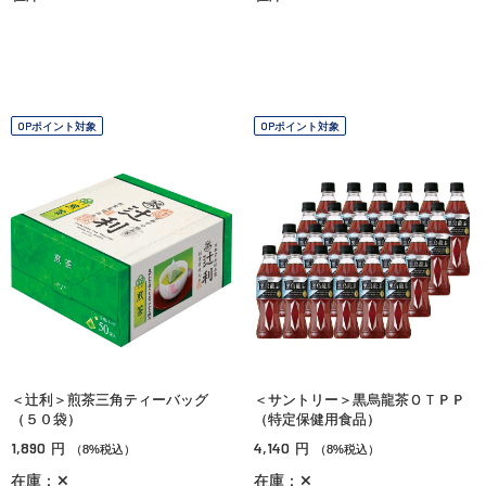
OPポイント対象
OPポイント対象
＜辻利＞煎茶三角ティーバッグ
＜サントリー＞黒烏龍茶ＯＴＰＰ
（５０袋）
（特定保健用食品）
1,890
4,140
円
円
（8%税込）
（8%税込）
在庫：✕
在庫：✕