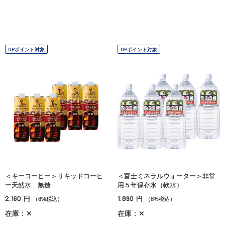
OPポイント対象
OPポイント対象
＜キーコーヒー＞リキッドコーヒ
＜富士ミネラルウォーター＞非常
ー天然水 無糖
用５年保存水（軟水）
2,160
1,890
円
円
（8%税込）
（8%税込）
在庫：✕
在庫：✕