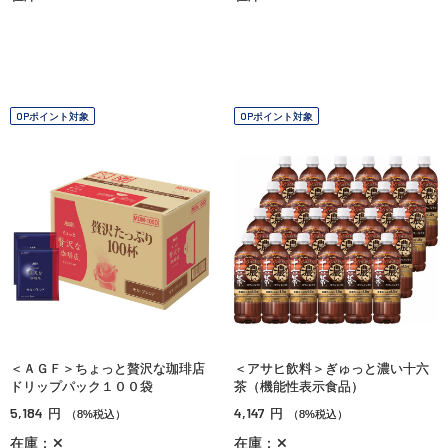
OPポイント対象
OPポイント対象
＜ＡＧＦ＞ちょっと贅沢な珈琲店
＜アサヒ飲料＞ぎゅっと濃い十六
ドリップパック１００袋
茶（機能性表示食品）
5,184
4,147
円
円
（8%税込）
（8%税込）
在庫：✕
在庫：✕