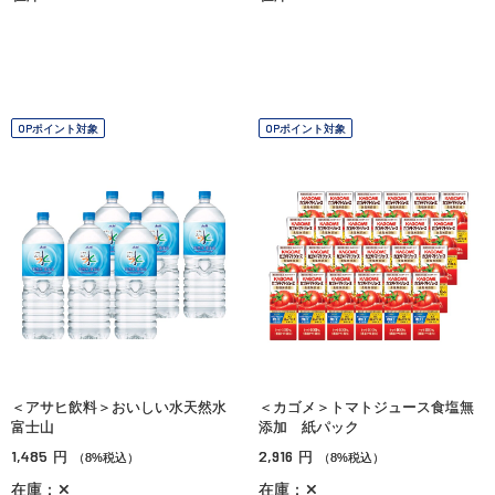
OPポイント対象
OPポイント対象
＜アサヒ飲料＞おいしい水天然水
＜カゴメ＞トマトジュース食塩無
富士山
添加 紙パック
1,485
2,916
円
円
（8%税込）
（8%税込）
在庫：✕
在庫：✕