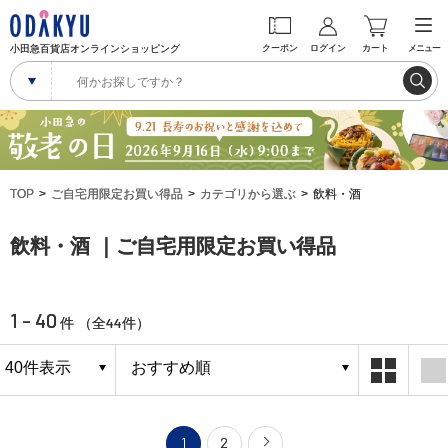
小田急百貨店オンラインショッピング
クーポン
ログイン
カート
メニュー
TOP
ご自宅用限定お買い得品
カテゴリから選ぶ
飲料・酒
飲料・酒 ｜ご自宅用限定お買い得品
1 - 40
44
件 （全
件）
1
2