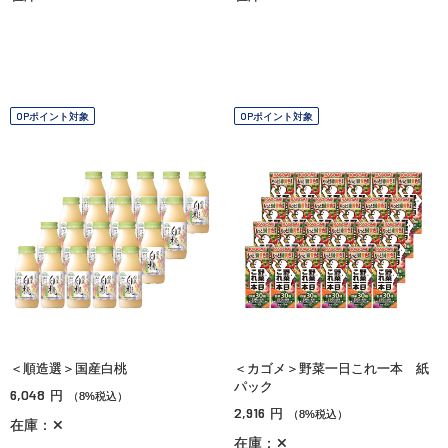
OPポイント対象
OPポイント対象
＜順造選＞国産白桃
＜カゴメ＞野菜一日これ一本 紙
パック
6,048
円
（8%税込）
2,916
円
（8%税込）
在庫：✕
在庫：✕