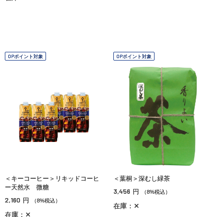
OPポイント対象
OPポイント対象
＜キーコーヒー＞リキッドコーヒ
＜葉桐＞深むし緑茶
ー天然水 微糖
3,456
円
（8%税込）
2,160
円
（8%税込）
在庫：✕
在庫：✕