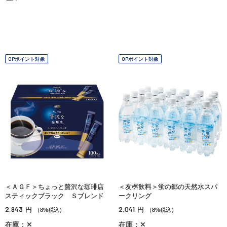
OPポイント対象
OPポイント対象
＜ＡＧＦ＞ちょっと贅沢な珈琲店
＜友桝飲料＞蛍の郷の天然水スパ
スティックブラック Ｓブレンド
ークリング
2,943
2,041
円
円
（8%税込）
（8%税込）
在庫：✕
在庫：✕