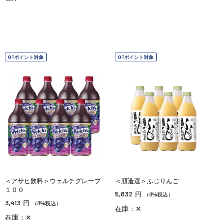
OPポイント対象
OPポイント対象
＜アサヒ飲料＞ウェルチグレープ
＜順造選＞ふじりんご
１００
5,832
円
（8%税込）
3,413
円
（8%税込）
在庫：✕
在庫：✕