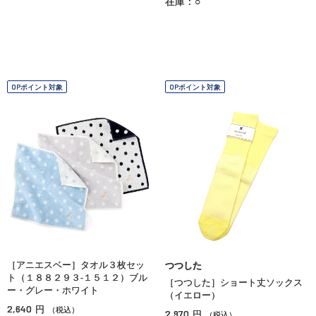
在庫：○
OPポイント対象
OPポイント対象
［アニエスベー］タオル３枚セッ
つつした
ト（１８８２９３‐１５１２）ブル
［つつした］ショート丈ソックス
ー・グレー・ホワイト
（イエロー）
2,640
円
（税込）
2,970
円
（税込）