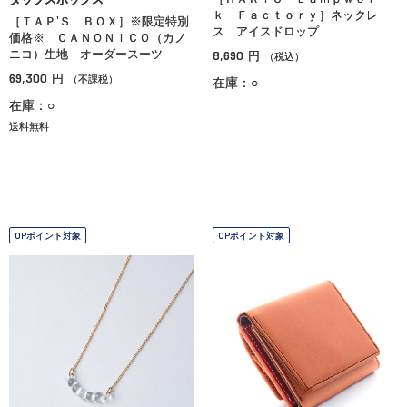
ｋ Ｆａｃｔｏｒｙ］ネックレ
［ＴＡＰ’Ｓ ＢＯＸ］※限定特別
ス アイスドロップ
価格※ ＣＡＮＯＮＩＣＯ（カノ
ニコ）生地 オーダースーツ
8,690
円
（税込）
69,300
円
（不課税）
在庫：○
在庫：○
送料無料
OPポイント対象
OPポイント対象