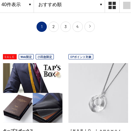
1
2
3
4
SALE
Web限定
小田急限定
OPポイント対象
［ＨＡＲＩＯ Ｌａｍｐｗｏｒ
タップスボックス