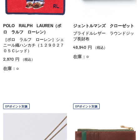
POLO RALPH LAUREN（ポ
ジェントルマンズ クローゼット
ロ ラルフ ローレン）
ブライドルレザー ラウンドジッ
プ長財布
［ポロ ラルフ ローレン］シェ
ニール織ハンカチ（１２９０２７
49,940
円
（税込）
０５Ｃレッド）
在庫：○
2,970
円
（税込）
在庫：○
OPポイント対象
OPポイント対象