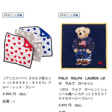
OPポイント対象
OPポイント対象
［アニエスベー］タオル３枚セッ
POLO RALPH LAUREN（ポ
ト（１８８０８１－９２０３）ブ
ロ ラルフ ローレン）
ルー・レッド・グレー
［ポロ ラルフ ローレン］シェ
3,300
円
ニール織ハンカチ（１２９０２７
（税込）
０５Ｂネービーブルー）
在庫：○
2,970
円
（税込）