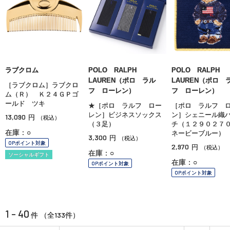
ラブクロム
POLO RALPH
POLO RALPH
LAUREN（ポロ ラル
LAUREN（ポロ 
［ラブクロム］ラブクロ
フ ローレン）
フ ローレン）
ム（Ｒ） Ｋ２４ＧＰゴ
ールド ツキ
★［ポロ ラルフ ロー
［ポロ ラルフ 
レン］ビジネスソックス
ン］シェニール織
13,090
円
（税込）
（３足）
チ（１２９０２７
在庫：○
ネービーブルー）
3,300
円
（税込）
OPポイント対象
2,970
円
（税込）
在庫：○
ソーシャルギフト
在庫：○
OPポイント対象
OPポイント対象
1 - 40
133
件 （全
件）