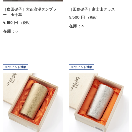
［廣田硝子］大正浪漫タンブラ
［田島硝子］富士山グラス
ー 玉十草
5,500
円
（税込）
4,180
円
（税込）
在庫：○
在庫：○
OPポイント対象
OPポイント対象