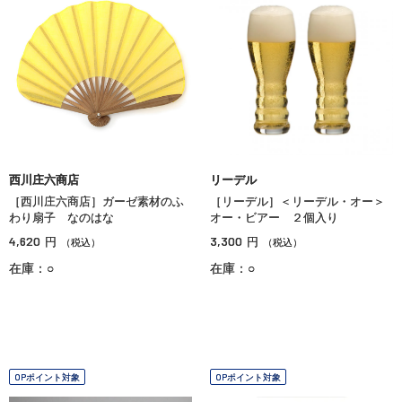
西川庄六商店
リーデル
［西川庄六商店］ガーゼ素材のふ
［リーデル］＜リーデル・オー＞
わり扇子 なのはな
オー・ビアー ２個入り
4,620
3,300
円
円
（税込）
（税込）
在庫：○
在庫：○
OPポイント対象
OPポイント対象