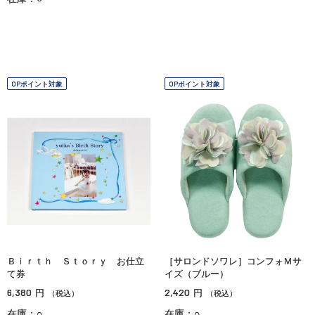
OPポイント対象
OPポイント対象
Ｂｉｒｔｈ Ｓｔｏｒｙ お仕立
［サロンドソワレ］コンフォＭサ
て券
イズ（ブルー）
6,380
2,420
円
円
（税込）
（税込）
在庫：○
在庫：○