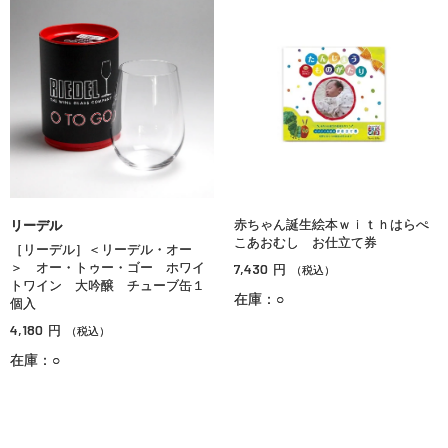
赤ちゃん誕生絵本ｗｉｔｈはらぺ
リーデル
こあおむし お仕立て券
［リーデル］＜リーデル・オー
＞ オー・トゥー・ゴー ホワイ
7,430
円
（税込）
トワイン 大吟醸 チューブ缶１
在庫：○
個入
4,180
円
（税込）
在庫：○