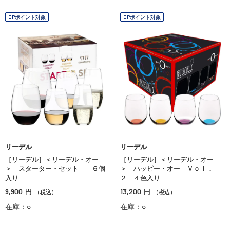
OPポイント対象
OPポイント対象
リーデル
リーデル
［リーデル］＜リーデル・オー
［リーデル］＜リーデル・オー
＞ スターター・セット ６個
＞ ハッピー・オー Ｖｏｌ．
入り
２ ４色入り
9,900
13,200
円
円
（税込）
（税込）
在庫：○
在庫：○