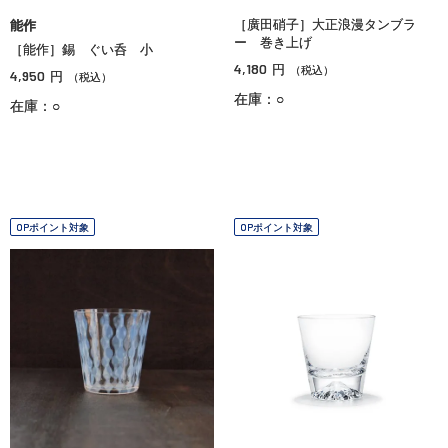
［廣田硝子］大正浪漫タンブラ
能作
ー 巻き上げ
［能作］錫 ぐい呑 小
4,180
円
（税込）
4,950
円
（税込）
在庫：○
在庫：○
OPポイント対象
OPポイント対象