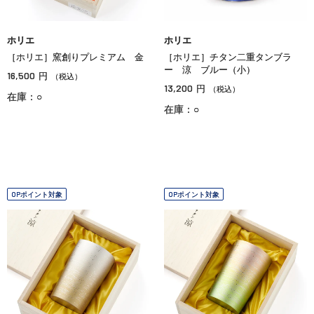
ホリエ
ホリエ
［ホリエ］窯創りプレミアム 金
［ホリエ］チタン二重タンブラ
ー 涼 ブルー（小）
16,500
円
（税込）
13,200
円
（税込）
在庫：○
在庫：○
OPポイント対象
OPポイント対象