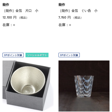
能作
能作
［能作］金箔 片口 小
［能作］金箔 ぐい呑 小
12,100
7,150
円
円
（税込）
（税込）
在庫：○
在庫：○
OPポイント対象
ソーシャルギフト
OPポイント対象