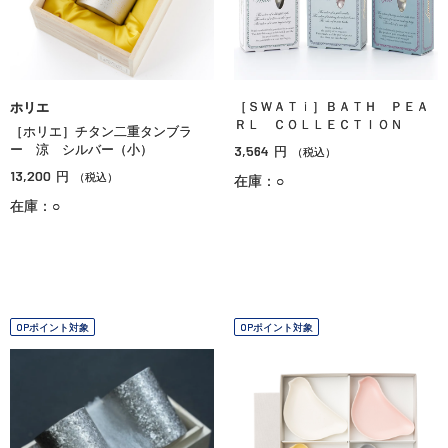
［ＳＷＡＴｉ］ＢＡＴＨ ＰＥＡ
ホリエ
ＲＬ ＣＯＬＬＥＣＴＩＯＮ
［ホリエ］チタン二重タンブラ
ー 涼 シルバー（小）
3,564
円
（税込）
13,200
円
（税込）
在庫：○
在庫：○
OPポイント対象
OPポイント対象