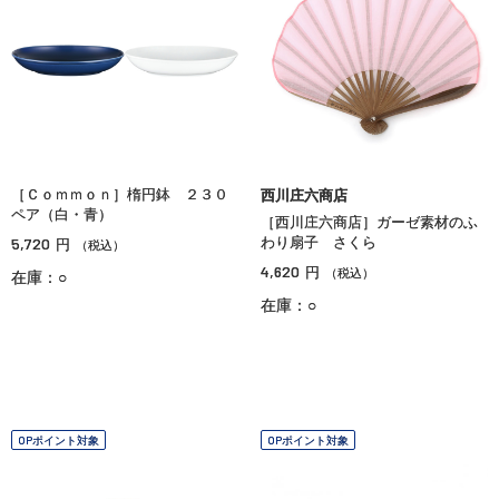
［Ｃｏｍｍｏｎ］楕円鉢 ２３０
西川庄六商店
ペア（白・青）
［西川庄六商店］ガーゼ素材のふ
5,720
わり扇子 さくら
円
（税込）
4,620
円
（税込）
在庫：○
在庫：○
OPポイント対象
OPポイント対象