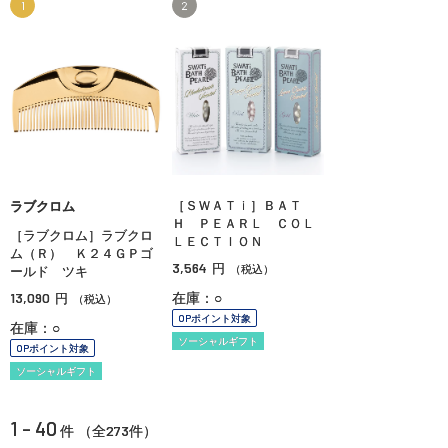
1
2
［ＳＷＡＴｉ］ＢＡＴ
ラブクロム
Ｈ ＰＥＡＲＬ ＣＯＬ
［ラブクロム］ラブクロ
ＬＥＣＴＩＯＮ
ム（Ｒ） Ｋ２４ＧＰゴ
3,564
円
（税込）
ールド ツキ
13,090
在庫：○
円
（税込）
OPポイント対象
在庫：○
ソーシャルギフト
OPポイント対象
ソーシャルギフト
1 - 40
273
件 （全
件）