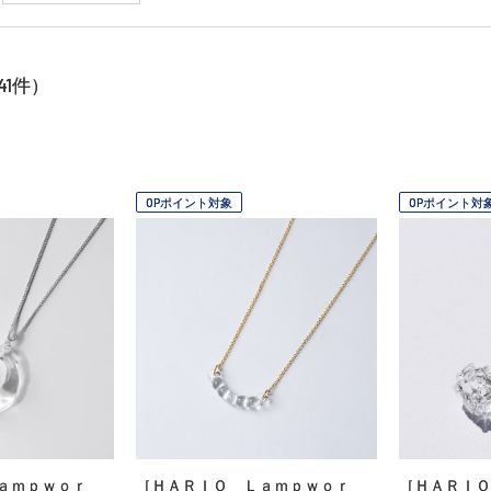
41
件）
OPポイント対象
OPポイント対
ａｍｐｗｏｒ
［ＨＡＲＩＯ Ｌａｍｐｗｏｒ
［ＨＡＲＩＯ