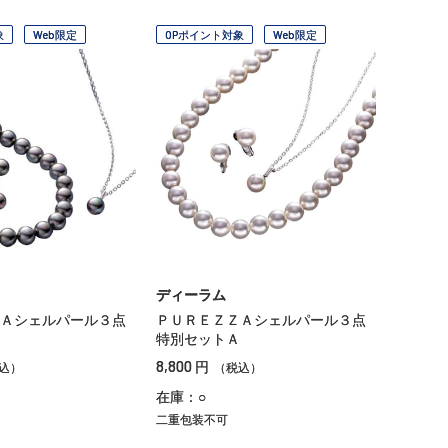
象
Web限定
OPポイント対象
Web限定
ディーラム
Ａシェルパール３点
ＰＵＲＥＺＺＡシェルパール３点
特別セットＡ
8,800
円
込）
（税込）
在庫：○
二重包装不可