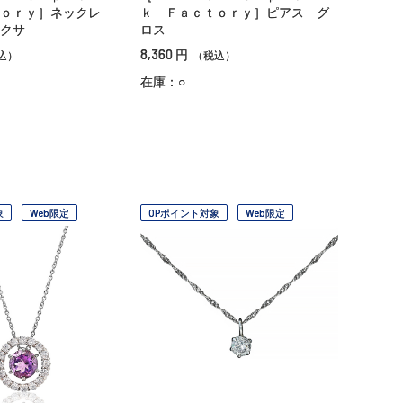
ｏｒｙ］ネックレ
ｋ Ｆａｃｔｏｒｙ］ピアス グ
クサ
ロス
8,360
円
込）
（税込）
在庫：○
象
Web限定
OPポイント対象
Web限定