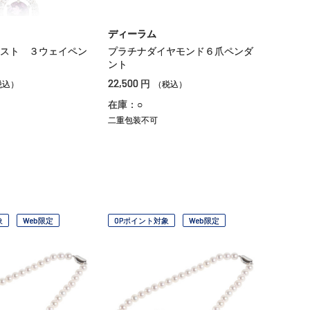
ディーラム
スト ３ウェイペン
プラチナダイヤモンド６爪ペンダ
ント
22,500
円
税込）
（税込）
在庫：○
二重包装不可
象
Web限定
OPポイント対象
Web限定