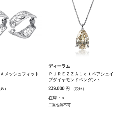
ディーラム
Ａメッシュフィット
ＰＵＲＥＺＺＡ１ｃｔペアシェイ
プダイヤモンドペンダント
239,800
円
税込）
（税込）
在庫：○
二重包装不可