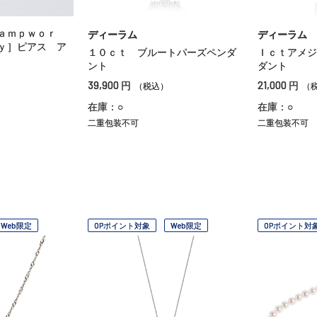
ａｍｐｗｏｒ
ディーラム
ディーラム
ｙ］ピアス ア
１０ｃｔ ブルートパーズペンダ
Ｉｃｔアメジ
ント
ダント
39,900
21,000
円
円
（税込）
（
在庫：○
在庫：○
二重包装不可
二重包装不可
Web限定
OPポイント対象
Web限定
OPポイント対