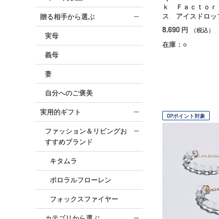
ｋ Ｆａｃｔｏｒ
ス アイスドロッ
贈る相手から選ぶ
8,690
円
（税込）
実母
在庫：○
義母
妻
自分へのご褒美
実用的ギフト
OPポイント対象
ファッション＆リビングお
すすめブランド
キタムラ
ポロラルフローレン
フォックスファイヤー
カテゴリから選ぶ