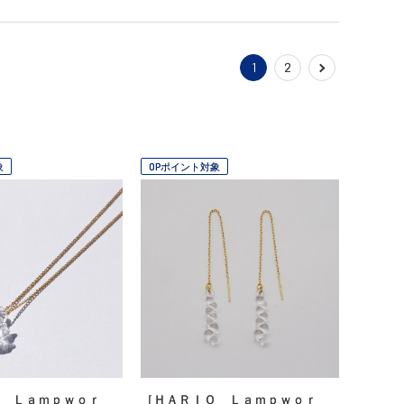
1
2
象
OPポイント対象
 Ｌａｍｐｗｏｒ
［ＨＡＲＩＯ Ｌａｍｐｗｏｒ