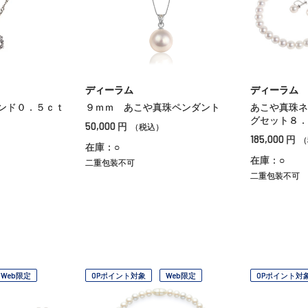
ディーラム
ディーラム
ンド０．５ｃｔ
９ｍｍ あこや真珠ペンダント
あこや真珠ネ
グセット８．
50,000
円
（税込）
185,000
円
（
在庫：○
在庫：○
二重包装不可
二重包装不可
Web限定
OPポイント対象
Web限定
OPポイント対