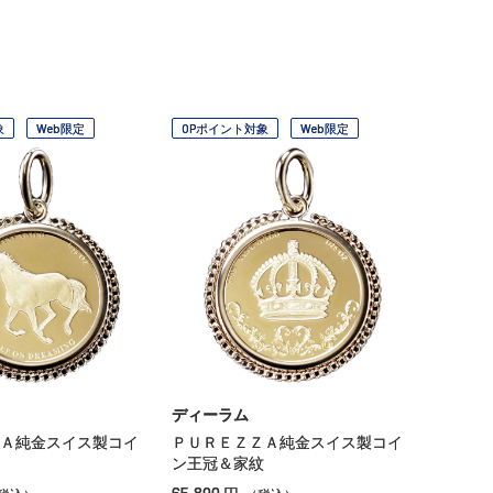
象
Web限定
OPポイント対象
Web限定
ディーラム
Ａ純金スイス製コイ
ＰＵＲＥＺＺＡ純金スイス製コイ
ン王冠＆家紋
65,890