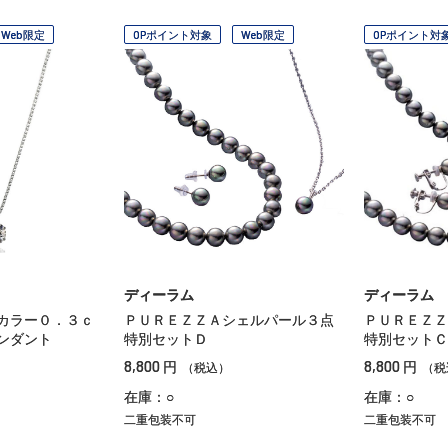
Web限定
OPポイント対象
Web限定
OPポイント対
ディーラム
ディーラム
カラー０．３ｃ
ＰＵＲＥＺＺＡシェルパール３点
ＰＵＲＥＺＺ
ンダント
特別セットＤ
特別セットＣ
8,800
8,800
円
円
（税込）
（税
在庫：○
在庫：○
二重包装不可
二重包装不可