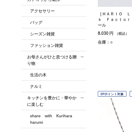
アクセサリー
［ＨＡＲＩＯ Ｌ
ｋ Ｆａｃｔｏｒ
バッグ
ール
8,030
円
シーズン雑貨
（税込）
在庫：○
ファッション雑貨
お母さんがひと息つける贈
り物
生活の木
ナルミ
OPポイント対象
キッチンを豊かに・華やか
に楽しむ
share with Kurihara
harumi