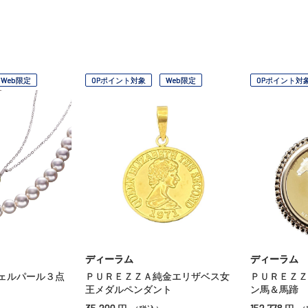
Web限定
OPポイント対象
Web限定
OPポイント対
ディーラム
ディーラム
ェルパール３点
ＰＵＲＥＺＺＡ純金エリザベス女
ＰＵＲＥＺＺ
王メダルペンダント
ン馬＆馬蹄
35,200
152,778