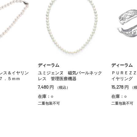
ディーラム
ディーラム
レス＆イヤリン
ユミジェンヌ 磁気パールネック
ＰＵＲＥＺＺ
７．５ｍｍ
レス 管理医療機器
イヤリング
7,480
15,278
円
円
）
（税込）
（
在庫：○
在庫：○
二重包装不可
二重包装不可