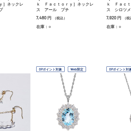
ｙ］ネックレ
ｋ Ｆａｃｔｏｒｙ］ネックレ
ｋ Ｆａｃｔ
プ
ス アール プチ
ス シロツメ
7,480
7,920
円
円
（税込）
（税
在庫：○
在庫：○
OPポイント対象
Web限定
OPポイント対