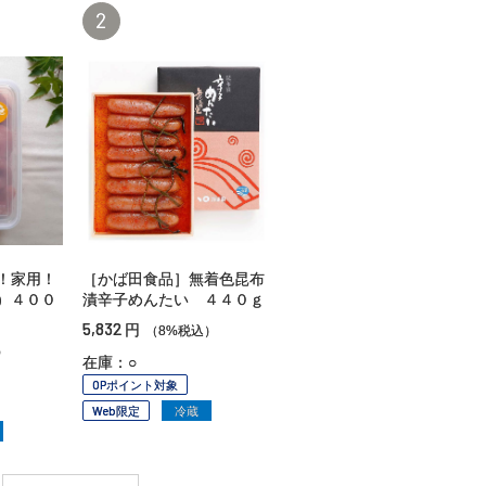
2
！家用！
［かば田食品］無着色昆布
）４００
漬辛子めんたい ４４０ｇ
5,832
円
（8%税込）
）
在庫：○
OPポイント対象
Web限定
冷蔵