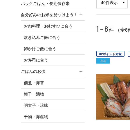
パックごはん・長期保存米
自分好みのお米を見つけよう！
お肉料理・おむすびに合う
1 - 8
8
件 （全
炊き込みご飯に合う
卵かけご飯に合う
OPポイント対象
お寿司に合う
冷凍
ごはんのお供
佃煮・海苔
梅干・漬物
明太子・珍味
干物・海産物