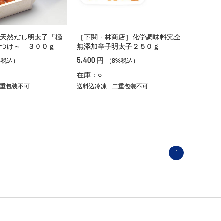
天然だし明太子「極
［下関・林商店］化学調味料完全
つけ～ ３００ｇ
無添加辛子明太子２５０ｇ
5,400
円
%税込）
（8%税込）
在庫：○
重包装不可
送料込冷凍
二重包装不可
1