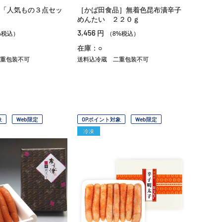
「人気もの３点セッ
［かば田食品］無着色昆布漬辛子
めんたい ２２０ｇ
3,456
円
%税込）
（8%税込）
在庫：○
重包装不可
送料込冷蔵
二重包装不可
象
Web限定
OPポイント対象
Web限定
冷凍