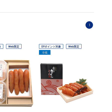
1
象
Web限定
OPポイント対象
Web限定
冷蔵