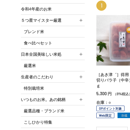
1
令和4年産のお米
５つ星マイスター厳選
ブレンド米
食べ比べセット
日本全国美味しい米処
厳選米
［あき津゛］得用
生産者のこだわり
切りバラ子（中辛
ｇ
特別栽培米
5,300
円
（8%税込
いつものお米。あの銘柄
在庫：○
OPポイント対象
厳選品種・ブランド米
Web限定
冷蔵
こしひかり特集