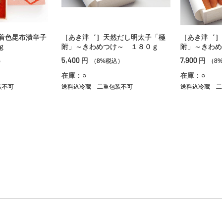
着色昆布漬辛子
［あき津゛］天然だし明太子「極
［あき津゛］
ｇ
附」～きわめつけ～ １８０ｇ
附」～きわめ
5,400
7,900
円
円
）
（8%税込）
（8
在庫：○
在庫：○
装不可
送料込冷蔵
二重包装不可
送料込冷蔵
二