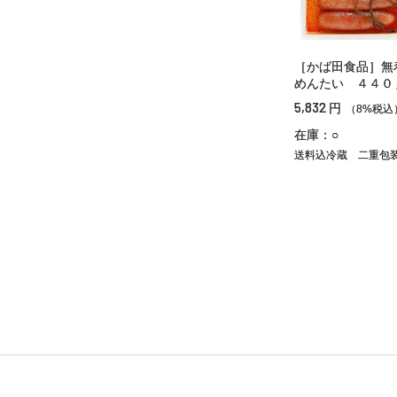
［かば田食品］無
めんたい ４４０
5,832
円
（8%税込
在庫：○
送料込冷蔵
二重包