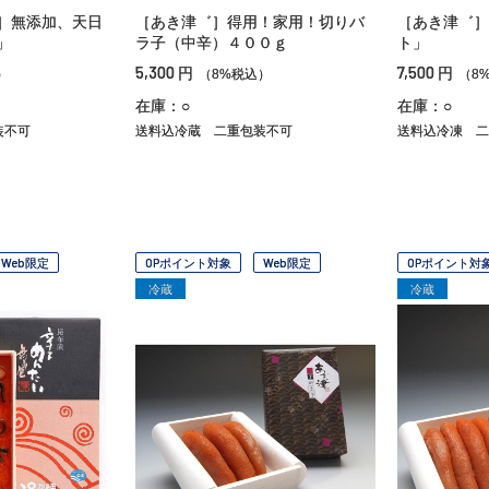
］無添加、天日
［あき津゛］得用！家用！切りバ
［あき津゛］
」
ラ子（中辛）４００ｇ
ト」
5,300
7,500
円
円
）
（8%税込）
（8
在庫：○
在庫：○
装不可
送料込冷蔵
二重包装不可
送料込冷凍
二
Web限定
OPポイント対象
Web限定
OPポイント対
冷蔵
冷蔵