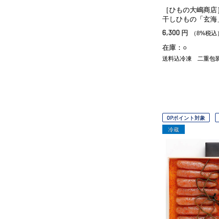
［ひもの大嶋商店
干しひもの「玄海
6,300
円
（8%税込
在庫：○
送料込冷凍
二重包
OPポイント対象
冷蔵