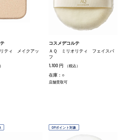
テ
コスメデコルテ
リティ メイクアッ
ＡＱ ミリオリティ フェイスパ
フ
1,100
円
）
（税込）
在庫：○
店舗受取可
象
OPポイント対象