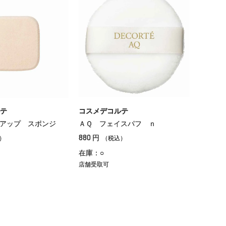
テ
コスメデコルテ
アップ スポンジ
ＡＱ フェイスパフ ｎ
880
円
）
（税込）
在庫：○
店舗受取可