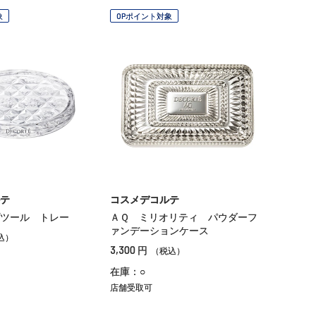
象
OPポイント対象
テ
コスメデコルテ
ツール トレー
ＡＱ ミリオリティ パウダーフ
ァンデーションケース
込）
3,300
円
（税込）
在庫：○
店舗受取可