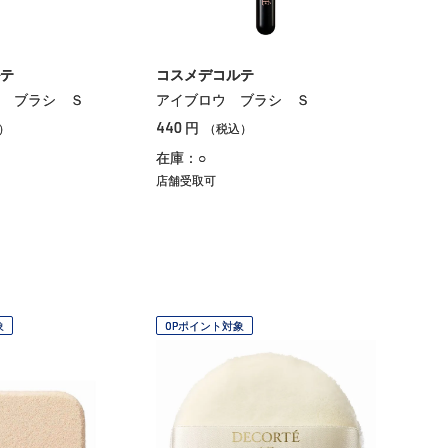
テ
コスメデコルテ
 ブラシ Ｓ
アイブロウ ブラシ Ｓ
440
円
）
（税込）
在庫：○
店舗受取可
象
OPポイント対象