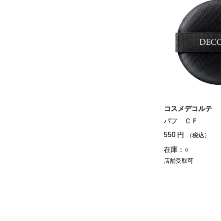
コスメデコルテ
パフ ＣＦ
550
円
（税込）
在庫：○
店舗受取可