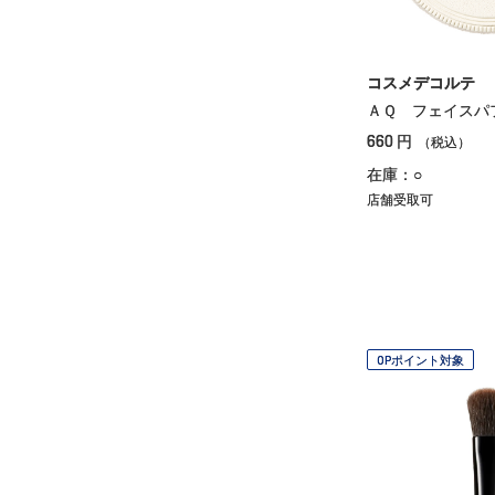
コスメデコルテ
ＡＱ フェイスパ
660
円
（税込）
在庫：○
店舗受取可
OPポイント対象