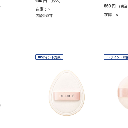
550
円
（税込）
660
円
）
（税込
在庫：○
在庫：○
店舗受取可
OPポイント対象
OPポイント対