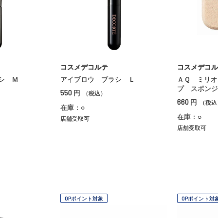
コスメデコルテ
コスメデコル
シ Ｍ
アイブロウ ブラシ Ｌ
ＡＱ ミリオ
プ スポンジ
550
円
（税込）
660
円
（税込
在庫：○
在庫：○
店舗受取可
店舗受取可
OPポイント対象
OPポイント対