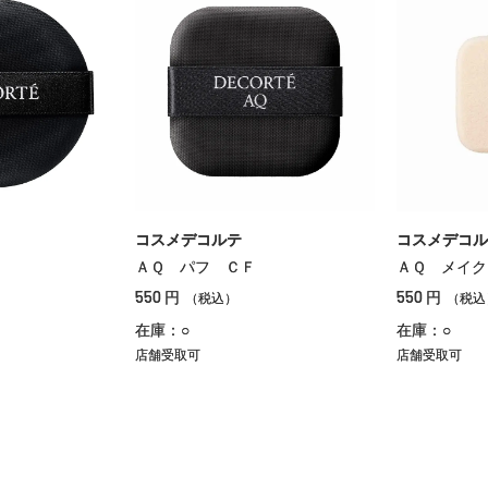
コスメデコルテ
コスメデコル
ＡＱ パフ ＣＦ
ＡＱ メイク
550
550
円
円
（税込）
（税込
在庫：○
在庫：○
店舗受取可
店舗受取可