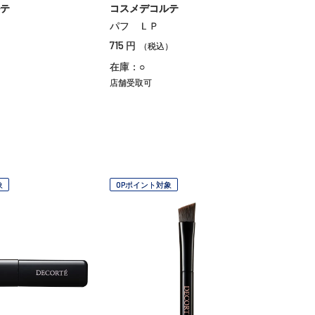
テ
コスメデコルテ
パフ ＬＰ
715
円
）
（税込）
在庫：○
店舗受取可
象
OPポイント対象