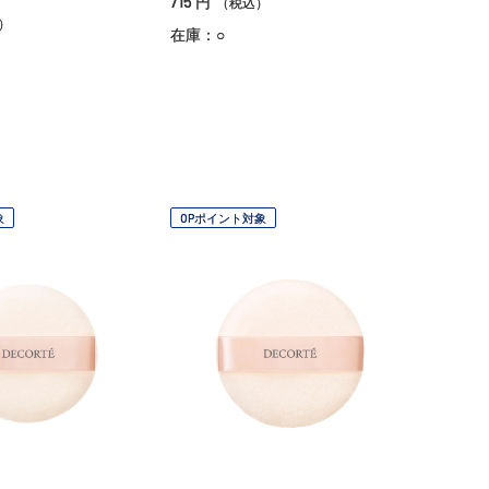
715
円
（税込）
）
在庫：○
象
OPポイント対象