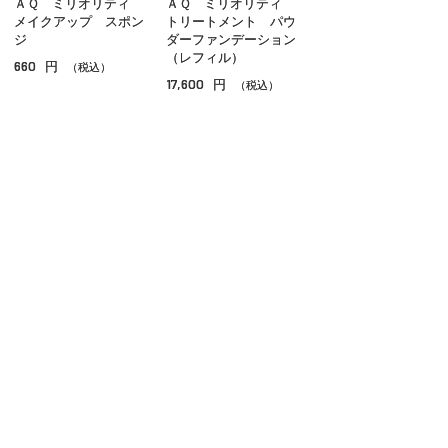
ＡＱ ミリオリティ
ＡＱ ミリオリティ
メイクアップ スポン
トリートメント パウ
ジ
ダーファンデーション
（レフィル）
660
円
（税込）
17,600
円
（税込）
ご利用ガイド
よくあるご質問
お問い合わせ
オンラインショッピングに関する電話でのお問い合わせ
0120-185-550
受付時間 10:00〜18:00（休業日を除く）
小田急百貨店オンラインショッピング