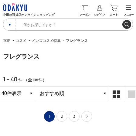
小田急百貨店オンラインショッピング
クーポン
ログイン
カート
メニュー
TOP
コスメ
メンズコスメ特集
フレグランス
フレグランス
1 - 40
109
件 （全
件）
1
2
3