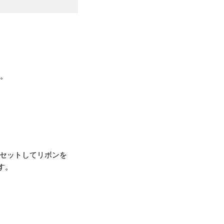
合。
にセットしてリボンを
す。