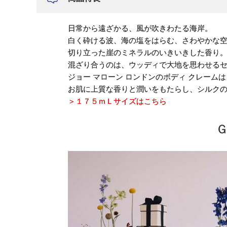
日常から遠ざかる、風が吹きわたる海岸。
白く砕ける波、海の塩をはらむ、さわやかな
切り立った崖のミネラルのいきいきした香り
混ざり合うのは、ウッディで大地を思わせる
ジョー マローン ロンドンのボディ クレー
お肌に上質な香りと潤いをもたらし、シルク
＞１７５ｍＬサイズはこちら