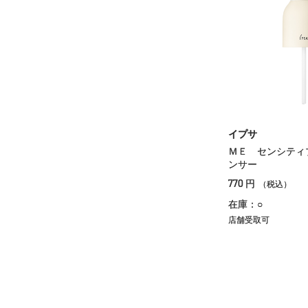
イプサ
ＭＥ センシティ
ンサー
770
円
（税込）
在庫：○
店舗受取可