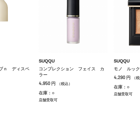
SUQQU
SUQQU
ブｎ ディスペ
コンプレクション フェイス カ
モノ ルック
ラー
4,290
円
（税
4,950
円
（税込）
在庫：○
在庫：○
店舗受取可
店舗受取可