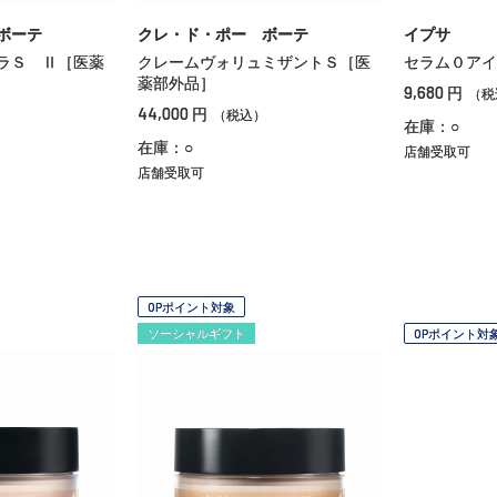
ボーテ
クレ・ド・ポー ボーテ
イプサ
ラＳ Ⅱ［医薬
クレームヴォリュミザントＳ［医
セラム０アイ
薬部外品］
9,680
円
（税
44,000
円
（税込）
在庫：○
在庫：○
店舗受取可
店舗受取可
OPポイント対象
ソーシャルギフト
OPポイント対