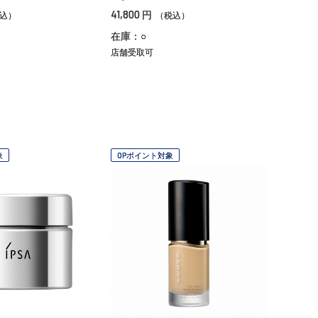
41,800
円
込）
（税込）
在庫：○
店舗受取可
象
OPポイント対象