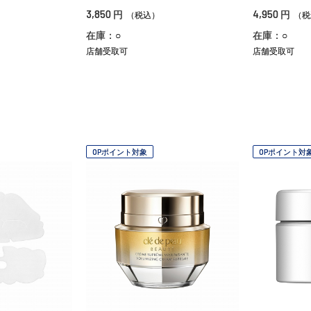
3,850
4,950
円
円
（税込）
（税
在庫：○
在庫：○
店舗受取可
店舗受取可
OPポイント対象
OPポイント対