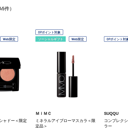
45
件）
OPポイント対象
Web限定
ソーシャルギフト
Web限定
OPポイント対
ＭｉＭＣ
SUQQU
シャドー＜限定
ミネラルアイブローマスカラ＜限
コンプレクシ
定品＞
ラー