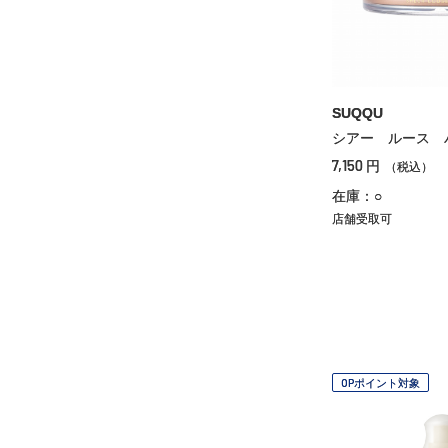
SUQQU
シアー ルース 
7,150
円
（税込）
在庫：○
店舗受取可
OPポイント対象