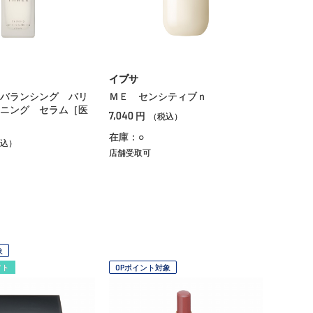
イプサ
バランシング バリ
ＭＥ センシティブｎ
ニング セラム［医
7,040
円
（税込）
在庫：○
込）
店舗受取可
象
フト
OPポイント対象