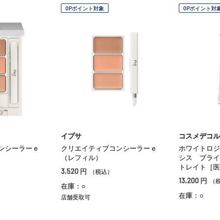
OPポイント対象
OPポイント対
イプサ
コスメデコル
ンシーラーｅ
クリエイティブコンシーラーｅ
ホワイトロジ
（レフィル）
シス ブライ
トレイト［医
3,520
円
（税込）
13,200
円
（
在庫：○
在庫：○
店舗受取可