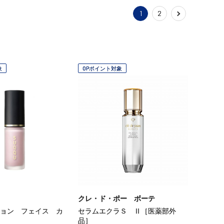
1
2
象
OPポイント対象
クレ・ド・ポー ボーテ
ョン フェイス カ
セラムエクラＳ Ⅱ［医薬部外
品］