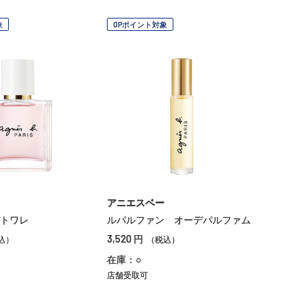
象
OPポイント対象
アニエスベー
トワレ
ルパルファン オーデパルファム
3,520
円
込）
（税込）
在庫：○
店舗受取可