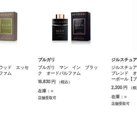
ブルガリ
ジルスチュア
ウッド エッセ
ブルガリ マン イン ブラッ
ジルスチュア
ファム
ク オードパルファム
ブレンド オ
ーボール【プ
16,830
円
（税込）
2,200
円
（税
在庫：○
在庫：○
店舗受取可
店舗受取可