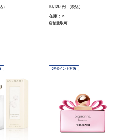
10,120
円
込）
（税込）
在庫：○
店舗受取可
象
OPポイント対象