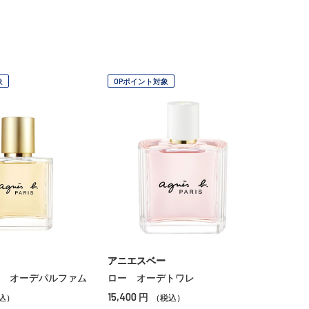
象
OPポイント対象
アニエスベー
 オーデパルファム
ロー オーデトワレ
15,400
円
込）
（税込）