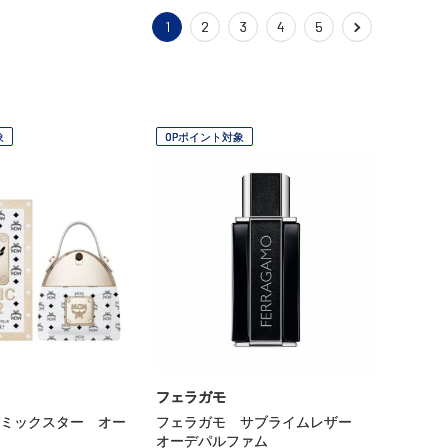
1
2
3
4
5
象
OPポイント対象
フェラガモ
ミックスター オー
フェラガモ サブライムレザー
オーデパルファム