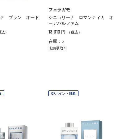
フェラガモ
テ ブラン オード
シニョリーナ ロマンティカ オ
ーデパルファム
13,310
円
税込）
（税込）
在庫：○
店舗受取可
象
OPポイント対象