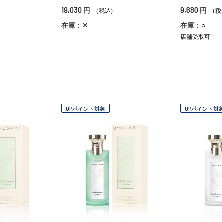
19,030
9,680
円
円
（税込）
（税
在庫：✕
在庫：○
店舗受取可
OPポイント対象
OPポイント対