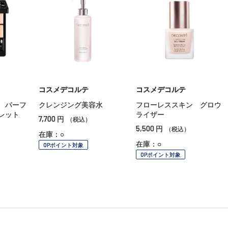
コスメデコルテ
コスメデコルテ
 パーフ
クレンジング美容水
フローレススキン グロウ
レット
ライザー
7,700
円
（税込）
5,500
円
（税込）
在庫：○
在庫：○
OPポイント対象
OPポイント対象