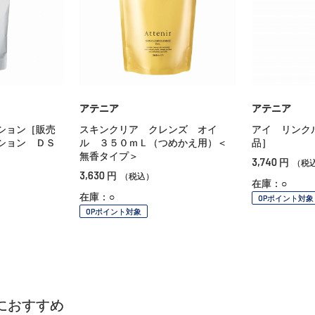
アテニア
アテニア
ション［販売
スキンクリア クレンズ オイ
アイ リンク
ション ＤＳ
ル ３５０ｍＬ（つめかえ用）＜
品］
無香タイプ＞
3,740
円
（税
3,630
円
（税込）
在庫：○
在庫：○
OPポイント対象
OPポイント対象
におすすめ