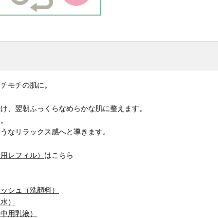
モチモチの肌に。
続け、翌朝ふっくらなめらかな肌に整えます。
マ。
ようなリラックス感へと導きます。
え用レフィル）
はこちら
ォッシュ（洗顔料）
粧水）
日中用乳液）