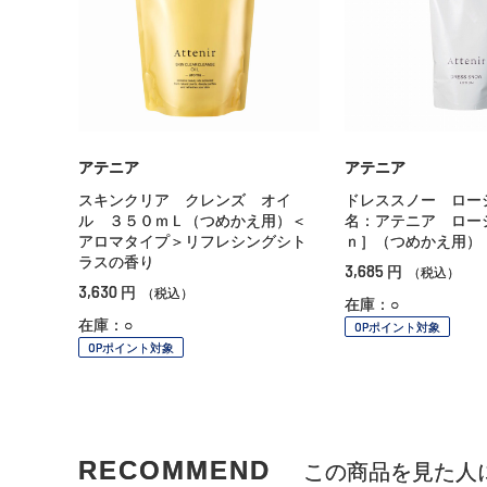
アテニア
アテニア
スキンクリア クレンズ オイ
ドレススノー ロー
ル ３５０ｍＬ（つめかえ用）＜
名：アテニア ロー
アロマタイプ＞リフレシングシト
ｎ］（つめかえ用）
ラスの香り
3,685
円
（税込）
3,630
円
（税込）
在庫：○
在庫：○
OPポイント対象
OPポイント対象
RECOMMEND
この商品を見た人