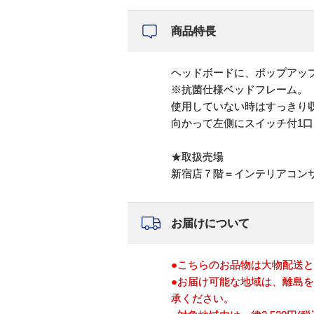
商品特長
ヘッドボードに、ポップアップ
※抗菌仕様ベッドフレーム。
使用していない時はすっきり収
向かって左側にスイッチ付1口
★取扱売場
新宿店７階＝インテリアコン
お届けについて
●こちらのお品物は大物配送
●お届け可能な地域は、離島
承ください。