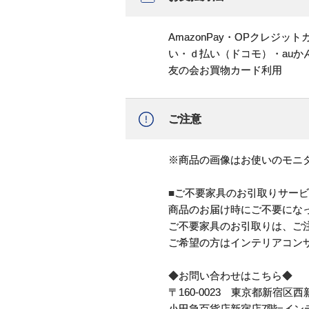
AmazonPay・OPクレジ
い・ｄ払い（ドコモ）・au
友の会お買物カード利用
ご注意
※商品の画像はお使いのモニ
■ご不要家具のお引取りサービス
商品のお届け時にご不要になっ
ご不要家具のお引取りは、ご注
ご希望の方はインテリアコン
◆お問い合わせはこちら◆
〒160-0023 東京都新宿区西新
小田急百貨店新宿店7階=イン