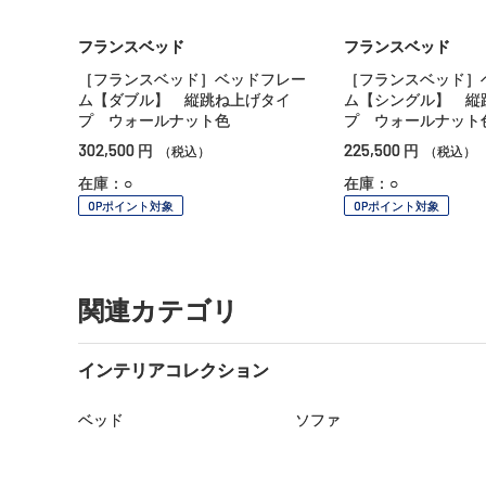
フランスベッド
フランスベッド
［フランスベッド］ベッドフレー
［フランスベッド］
ム【ダブル】 縦跳ね上げタイ
ム【シングル】 縦
プ ウォールナット色
プ ウォールナット
302,500
225,500
円
円
（税込）
（税込）
在庫：○
在庫：○
OPポイント対象
OPポイント対象
関連カテゴリ
インテリアコレクション
ベッド
ソファ