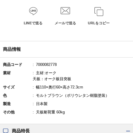
LINEで送る
メールで送る
URLをコピー
商品情報
商品コード
7000082778
素材
主材:オーク
天板：オーク板目突板
サイズ
幅110×奥行60×高さ72.3cm
色
モルトブラウン（ポリウレタン樹脂塗装）
製造
日本製
その他
天板耐荷重 60kg
商品特長